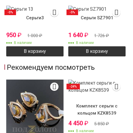
-5%
-5%
Серьги3
Серьги SZ7901
950
₽
1 640
₽
1 000
₽
1 726
₽
В наличии
В наличии
В корзину
В корзину
Рекомендуем посмотреть
-24%
Комплект серьги с
кольцом KZK8539
4 450
₽
5 850
₽
В наличии