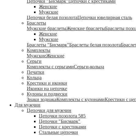
Цепочки "Бисмарк"
Цепочки с крестиками
Женские
Мужские
Цепочки белая позолота
Цепочки ювелирная сталь
Браслеты
Мужские браслеты
Женские браслеты
Браслеты позо
Женские
Мужские
Браслеты "Бисмарк"
Браслеты белая позолота
Брасле
Комплекты
Мужские
Женские
Серьги
Комплекты с серьгами
Серьги-кольца
Печатки
Кольца
Крестики и иконки
Иконки на цепочке
Кулоны и подвески
Знаки зодиака
Комплекты с кулонами
Крестики с це
Для мужчин
Цепочки для мужчин
Цепочки позолота 585
Цепочки "Бисмарк"
Цепочки с крестиками
Стальные цепочки