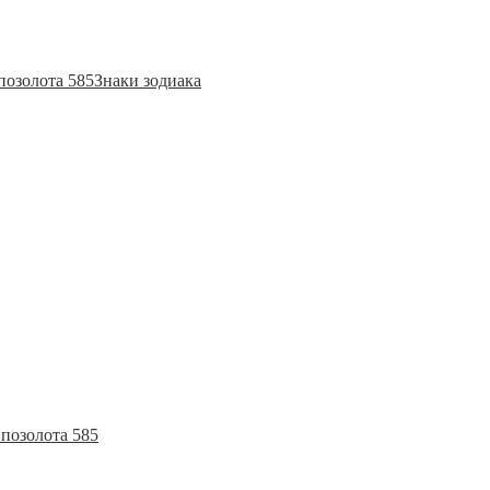
позолота 585
Знаки зодиака
позолота 585