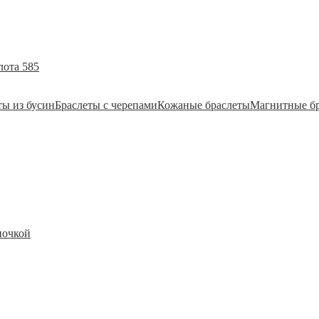
лота 585
ты из бусин
Браслеты с черепами
Кожаные браслеты
Магнитные б
почкой