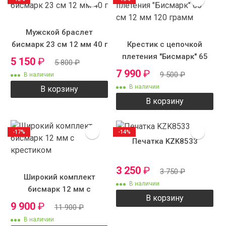
Мужской браслет
бисмарк 23 см 12 мм 40 г
Крестик с цепочкой
плетения "Бисмарк" 65
5 150
₽
5 800
₽
см 12 мм 120 грамм
7 990
₽
9 500
₽
В наличии
В наличии
В корзину
В корзину
-17%
-14%
Печатка KZK8533
3 250
₽
3 750
₽
Широкий комплект
В наличии
бисмарк 12 мм с
В корзину
крестиком
9 900
₽
11 900
₽
В наличии