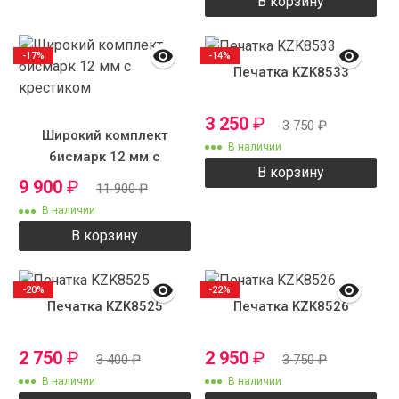
В корзину
-17%
-14%
Печатка KZK8533
3 250
₽
3 750
₽
Широкий комплект
В наличии
бисмарк 12 мм с
В корзину
крестиком
9 900
₽
11 900
₽
В наличии
В корзину
-20%
-22%
Печатка KZK8525
Печатка KZK8526
2 750
₽
2 950
₽
3 400
₽
3 750
₽
В наличии
В наличии