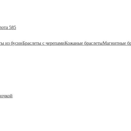
лота 585
ты из бусин
Браслеты с черепами
Кожаные браслеты
Магнитные б
почкой