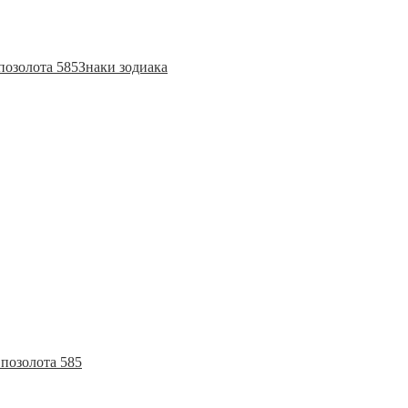
позолота 585
Знаки зодиака
позолота 585