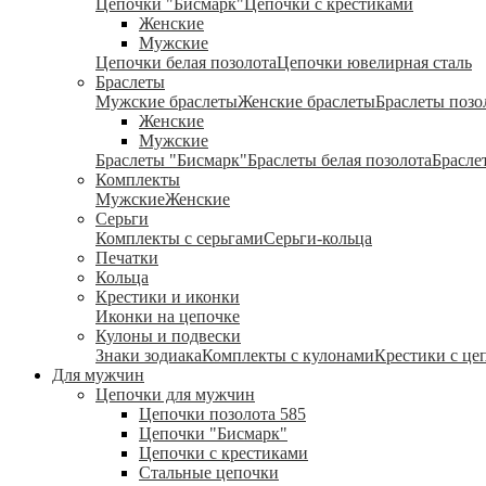
Цепочки "Бисмарк"
Цепочки с крестиками
Женские
Мужские
Цепочки белая позолота
Цепочки ювелирная сталь
Браслеты
Мужские браслеты
Женские браслеты
Браслеты позо
Женские
Мужские
Браслеты "Бисмарк"
Браслеты белая позолота
Брасле
Комплекты
Мужские
Женские
Серьги
Комплекты с серьгами
Серьги-кольца
Печатки
Кольца
Крестики и иконки
Иконки на цепочке
Кулоны и подвески
Знаки зодиака
Комплекты с кулонами
Крестики с це
Для мужчин
Цепочки для мужчин
Цепочки позолота 585
Цепочки "Бисмарк"
Цепочки с крестиками
Стальные цепочки