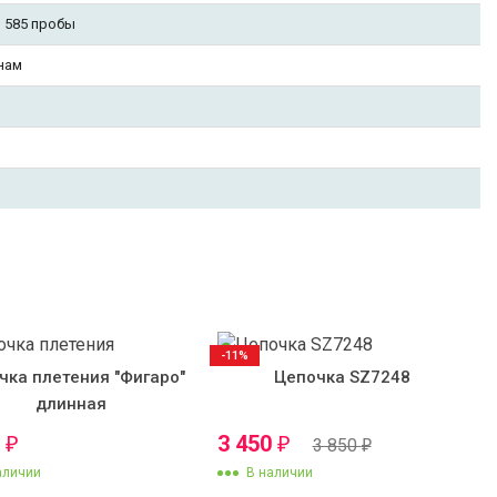
 585 пробы
нам
-11%
чка плетения "Фигаро"
Цепочка SZ7248
длинная
0
3 450
₽
₽
3 850
₽
аличии
В наличии