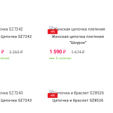
-6%
Цепочка SZ7242
Женская цепочка плетения
"Шнурок"
0
1 590
₽
₽
2 263
1 674
₽
₽
аличии
В наличии
-6%
Цепочка SZ7243
Цепочка и браслет SZ8526