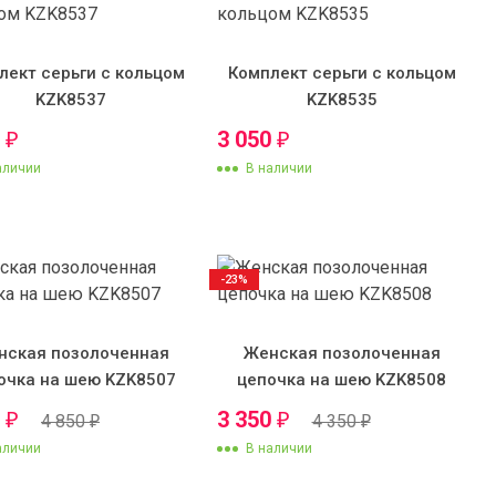
лект серьги с кольцом
Комплект серьги с кольцом
KZK8537
KZK8535
0
3 050
₽
₽
аличии
В наличии
-23%
нская позолоченная
Женская позолоченная
очка на шею KZK8507
цепочка на шею KZK8508
0
3 350
₽
₽
4 850
4 350
₽
₽
аличии
В наличии