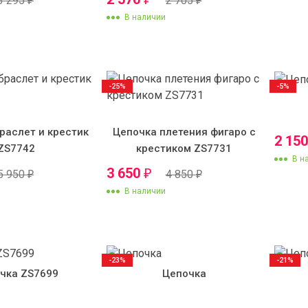
3 295
2 705
₽
₽
В наличии
-25%
-5%
раслет и крестик
Цепочка плетения фигаро с
2 15
ZS7742
крестиком ZS7731
В н
3 650
₽
5 950
4 850
₽
₽
В наличии
-23%
-21%
чка ZS7699
Цепочка