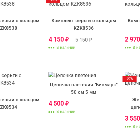
серьги с кольцом
Комплект серьги с кольцом
Комп
KZK8538
KZK8536
4 150
2 97
₽
5 150
₽
В наличии
В н
-27%
Цепочка плетения "Бисмарк"
50 см 5 мм
серьги с кольцом
Же
4 500
₽
KZK8534
цеп
В наличии
3 55
В н