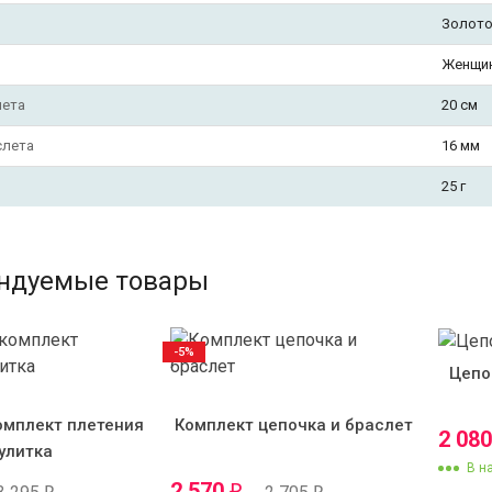
Золото
Женщи
лета
20 см
слета
16 мм
25 г
ндуемые товары
-5%
Цепо
омплект плетения
Комплект цепочка и браслет
2 08
улитка
В н
2 570
₽