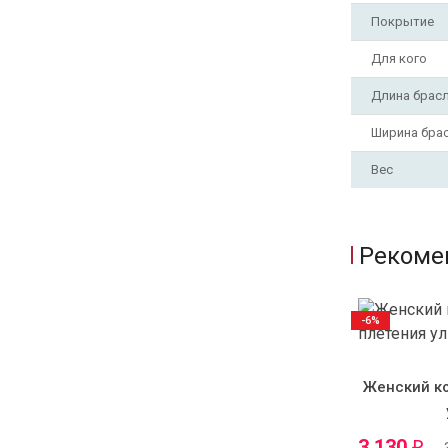
Покрытие
Для кого
Длина брас
Ширина бра
Вес
Рекоме
-6%
Женский к
3 130
₽