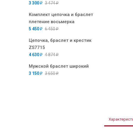
3 300
₽
3 474
₽
Комплект цепочка и браслет
плетение восьмерка
5 450
₽
6 450
₽
Цепочка, браслет и крестик
ZS7715
4 630
₽
4 874
₽
Мужской браслет широкий
3 150
₽
3 650
₽
Характерист