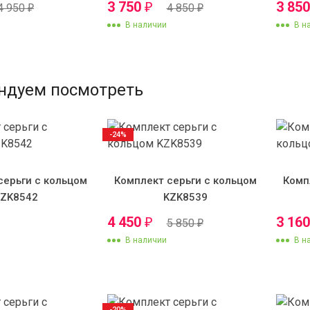
3 750
3 85
₽
4 950
4 850
₽
₽
В наличии
В н
ндуем посмотреть
-24%
серьги с кольцом
Комплект серьги с кольцом
Комп
KZK8542
KZK8539
4 450
3 16
₽
5 850
₽
В наличии
В н
-20%