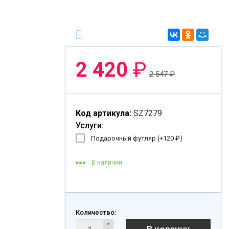
2 420
₽
2 547
₽
Код артикула:
SZ7279
Услуги:
Подарочный футляр (+
120
₽
)
В наличии
Количество: