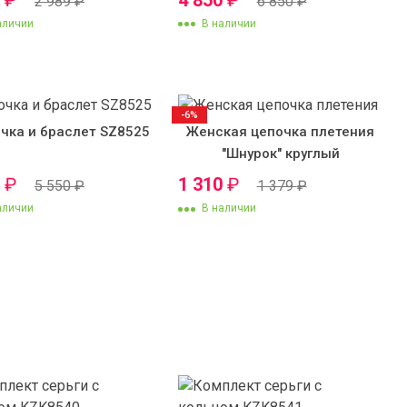
2 989
₽
6 850
₽
аличии
В наличии
-6%
чка и браслет SZ8525
Женская цепочка плетения
"Шнурок" круглый
0
₽
1 310
₽
5 550
₽
1 379
₽
аличии
В наличии