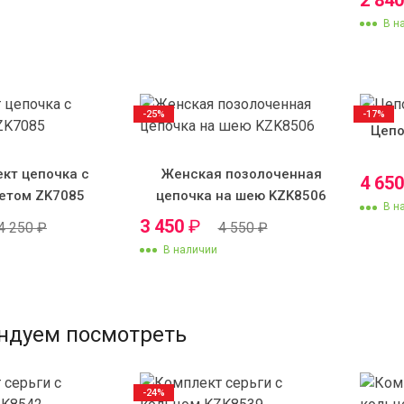
В н
-25%
-17%
Цепо
кт цепочка с
Женская позолоченная
4 65
етом ZK7085
цепочка на шею KZK8506
В н
3 450
₽
4 250
₽
4 550
₽
В наличии
ндуем посмотреть
-24%