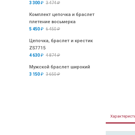
3 300
₽
3 474
₽
Комплект цепочка и браслет
плетение восьмерка
5 450
₽
6 450
₽
Цепочка, браслет и крестик
ZS7715
4 630
₽
4 874
₽
Мужской браслет широкий
3 150
₽
3 650
₽
Характерист