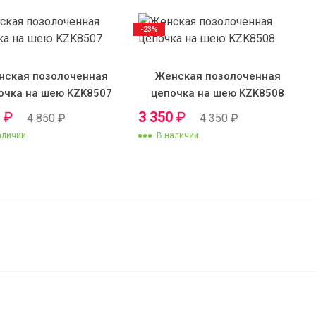
-23%
нская позолоченная
Женская позолоченная
очка на шею KZK8507
цепочка на шею KZK8508
0
₽
3 350
₽
4 850
₽
4 350
₽
аличии
В наличии
2 547
₽
В корзину
2 420
₽