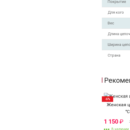
Покрытие
Для кого
Вес
Длина цепо
Ширина цеп
Страна
Рекоме
-6%
Женская ц
"С
1 150
₽
В наличии