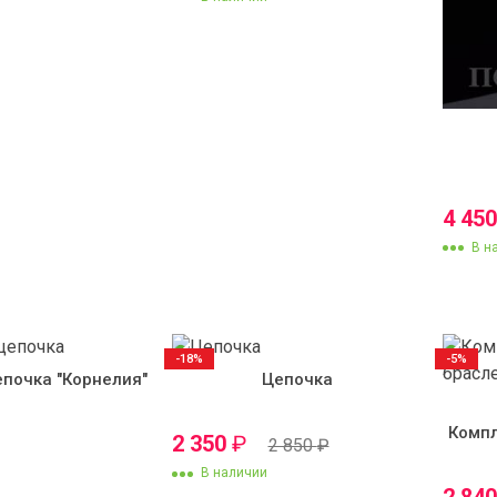
4 45
В н
-18%
-5%
почка "Корнелия"
Цепочка
Компл
2 350
₽
2 850
₽
В наличии
2 84