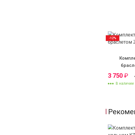
-12%
Компле
брасл
3 750
₽
В наличии
Рекоме