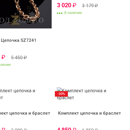
3 020
₽
3 179
₽
В наличии
Цепочка SZ7241
0
₽
5 450
₽
аличии
-30%
ект цепочка и браслет
Комплект цепочка и браслет
0
₽
4 850
₽