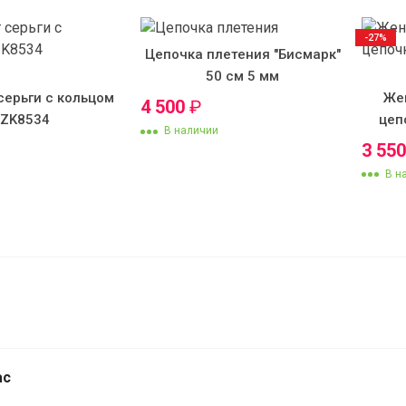
-27%
Цепочка плетения "Бисмарк"
50 см 5 мм
серьги с кольцом
Же
4 500
₽
KZK8534
цеп
В наличии
3 55
В н
Женский браслет SZ7279
ас