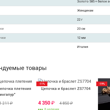
Золото 585 + белое 
Женщинам
22 г
чки
20 см
очки
12 мм
Италия
ндуемые товары
-11%
-19%
епочка плетения
Цепочка и браслет ZS7704
ингапур"
4 350
₽
1 211
₽
4 850
₽
В наличии