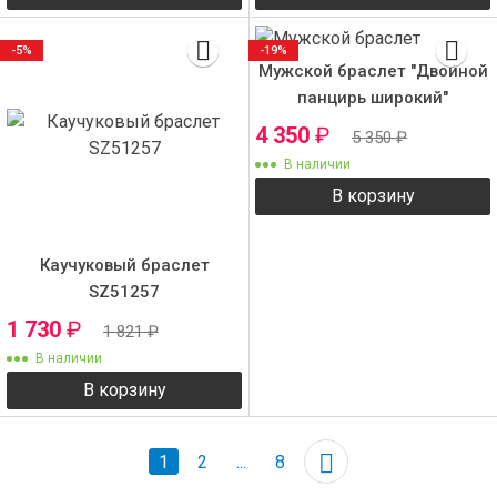
-5%
-19%
Мужской браслет "Двойной
панцирь широкий"
4 350
₽
5 350
₽
В наличии
В корзину
Каучуковый браслет
SZ51257
1 730
₽
1 821
₽
В наличии
В корзину
1
2
...
8