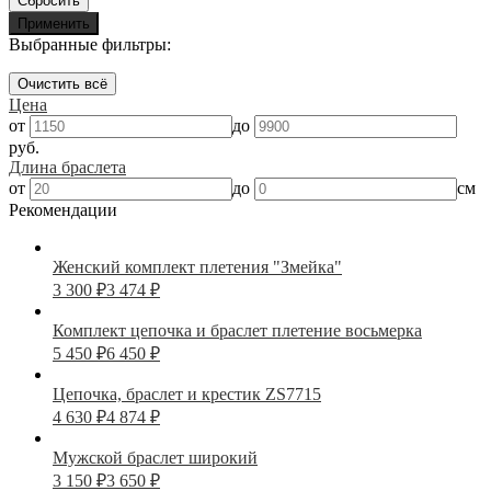
Сбросить
Применить
Выбранные фильтры:
Очистить всё
Цена
от
до
руб.
Длина браслета
от
до
см
Рекомендации
Женский комплект плетения "Змейка"
3 300
₽
3 474
₽
Комплект цепочка и браслет плетение восьмерка
5 450
₽
6 450
₽
Цепочка, браслет и крестик ZS7715
4 630
₽
4 874
₽
Мужской браслет широкий
3 150
₽
3 650
₽