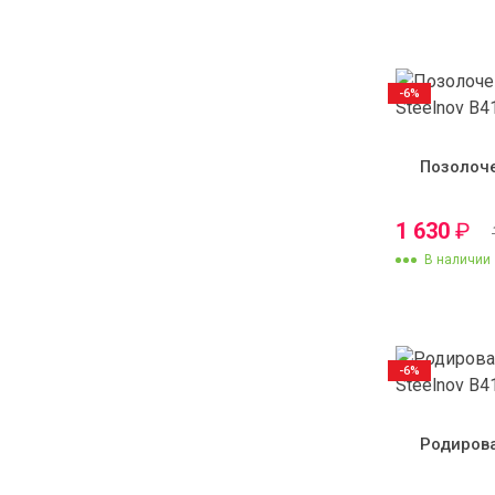
-6%
Позолоч
1 630
₽
В наличии
-6%
Родиров