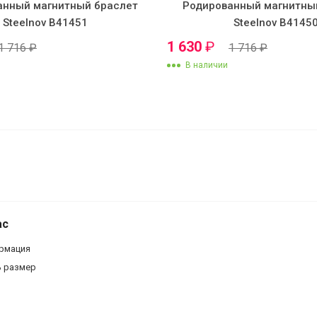
анный магнитный браслет
Родированный магнитны
Steelnov B41451
Steelnov B4145
1 630
₽
1 716
₽
1 716
₽
В наличии
ас
рмация
ь размер