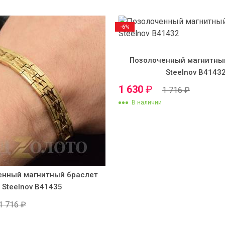
-6%
Позолоченный магнитны
Steelnov B4143
1 630
₽
1 716
₽
В наличии
енный магнитный браслет
Steelnov B41435
1 716
₽