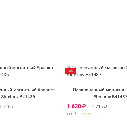
-6%
енный магнитный браслет
Позолоченный магнитны
Steelnov B41436
Steelnov B4143
1 630
₽
1 716
₽
1 716
₽
В наличии