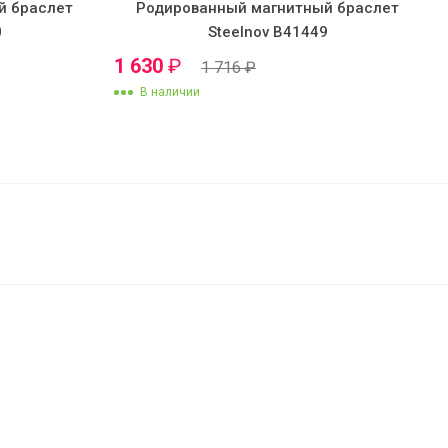
й браслет
Родированный магнитный браслет
0
Steelnov B41449
1 630
₽
1 716
₽
В наличии