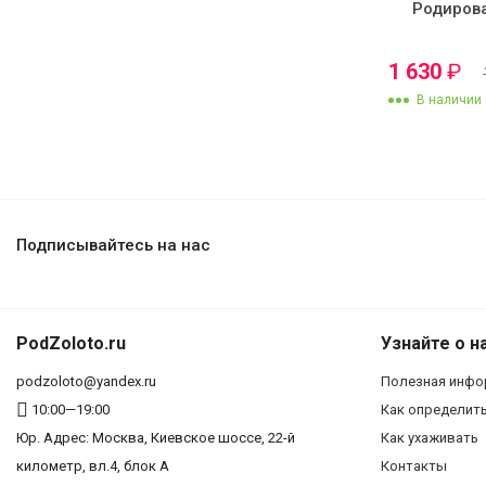
Родиров
1 630
₽
В наличии
Подписывайтесь на нас
PodZoloto.ru
Узнайте о н
podzoloto@yandex.ru
Полезная инфо
10:00—19:00
Как определит
Юр. Адреc: Москва, Киевское шоссе, 22-й
Как ухаживать
километр, вл.4, блок А
Контакты