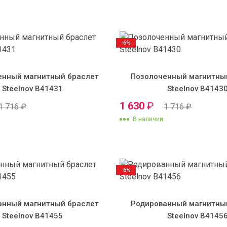
-6%
енный магнитный браслет
Позолоченный магнитны
Steelnov B41431
Steelnov B4143
1 630
₽
1 716
₽
1 716
₽
В наличии
-6%
анный магнитный браслет
Родированный магнитны
Steelnov B41455
Steelnov B4145