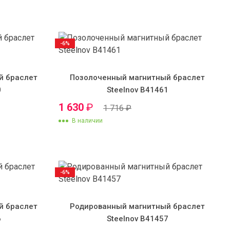
-6%
й браслет
Позолоченный магнитный браслет
0
Steelnov B41461
1 630
₽
1 716
₽
В наличии
-6%
й браслет
Родированный магнитный браслет
6
Steelnov B41457