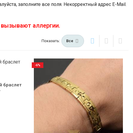
луйста, заполните все поля.
Некорректный адрес E-Mail.
е вызывают аллергии.
Показать:
Все
-6%
й браслет
7