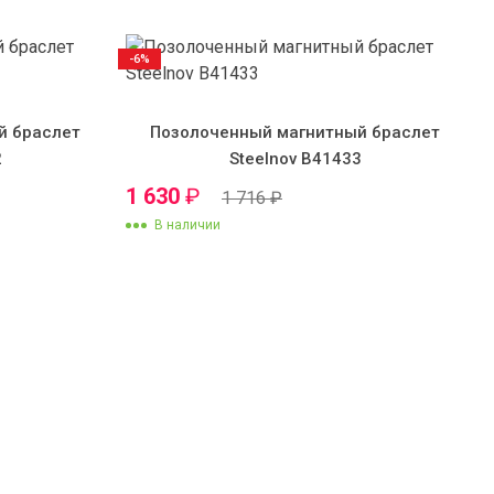
-6%
й браслет
Позолоченный магнитный браслет
2
Steelnov B41433
1 630
₽
1 716
₽
В наличии