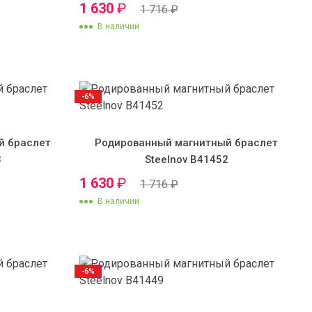
1 630
₽
1 716
₽
В наличии
-6%
й браслет
Родированный магнитный браслет
3
Steelnov B41452
1 630
₽
1 716
₽
В наличии
-6%