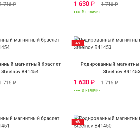
1 630
₽
1 716
₽
1 716
₽
В наличии
-6%
анный магнитный браслет
Родированный магнитны
Steelnov B41454
Steelnov B4145
1 630
₽
1 716
₽
1 716
₽
В наличии
-6%