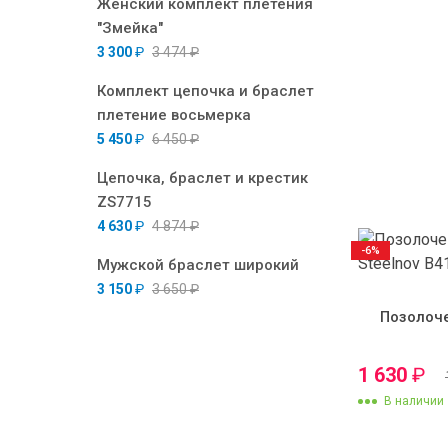
Женский комплект плетения
"Змейка"
3 300
₽
3 474
₽
Комплект цепочка и браслет
плетение восьмерка
5 450
₽
6 450
₽
Цепочка, браслет и крестик
ZS7715
4 630
₽
4 874
₽
-6%
Мужской браслет широкий
3 150
₽
3 650
₽
Позолоч
1 630
₽
В наличии