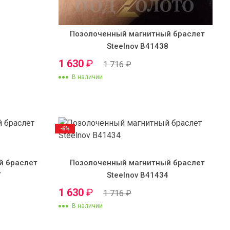
Позолоченный магнитный браслет
Steelnov B41438
1 630
₽
1 716
₽
В наличии
-6%
й браслет
Позолоченный магнитный браслет
7
Steelnov B41434
1 630
₽
1 716
₽
В наличии