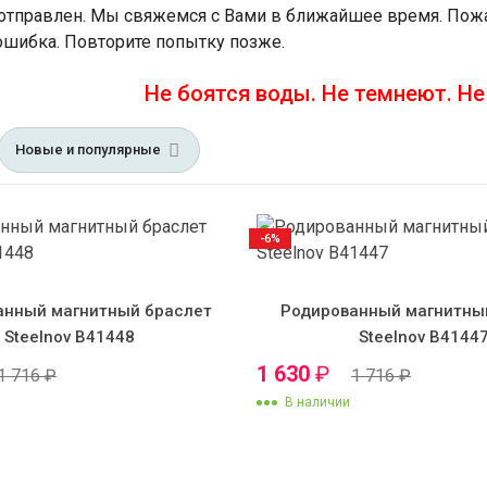
отправлен. Мы свяжемся с Вами в ближайшее время.
Пожа
шибка. Повторите попытку позже.
Не боятся воды. Не темнеют. Н
Новые и популярные
-6%
анный магнитный браслет
Родированный магнитны
Steelnov B41448
Steelnov B4144
1 630
₽
1 716
₽
1 716
₽
В наличии