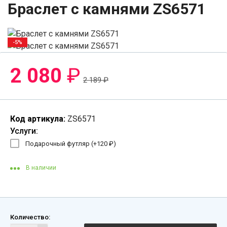
Браслет с камнями ZS6571
-5%
2 080
₽
2 189
₽
Код артикула:
ZS6571
Услуги:
Подарочный футляр (+
120
₽
)
В наличии
Количество: