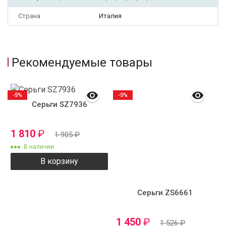
Страна
Италия
Рекомендуемые товары
-5%
-5%
Серьги SZ7936
1 810
₽
1 905
₽
В наличии
В корзину
Серьги ZS6661
1 450
₽
1 526
₽