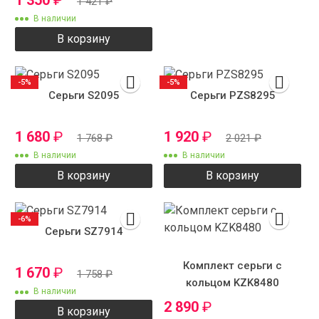
1 421
₽
В наличии
В корзину
-5%
-5%
Серьги S2095
Серьги PZS8295
1 680
₽
1 920
₽
1 768
₽
2 021
₽
В наличии
В наличии
В корзину
В корзину
-6%
Серьги SZ7914
Комплект серьги с
1 670
₽
1 758
₽
кольцом KZK8480
В наличии
2 890
₽
В корзину