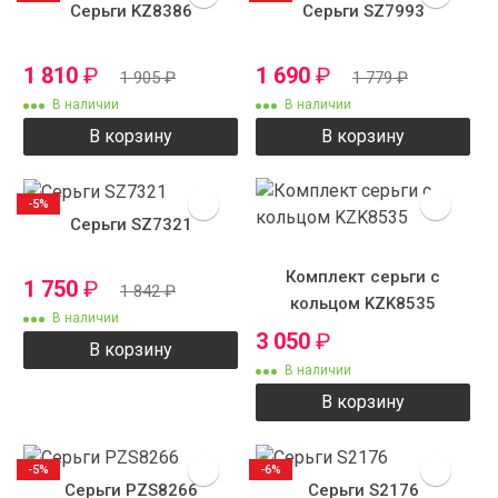
Серьги KZ8386
Серьги SZ7993
1 810
₽
1 690
₽
1 905
₽
1 779
₽
В наличии
В наличии
В корзину
В корзину
-5%
Серьги SZ7321
Комплект серьги с
1 750
₽
1 842
₽
кольцом KZK8535
В наличии
3 050
₽
В корзину
В наличии
В корзину
-5%
-6%
Серьги PZS8266
Серьги S2176