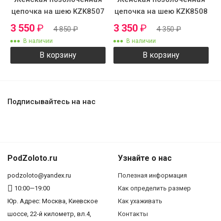
цепочка на шею KZK8507
цепочка на шею KZK8508
3 550
₽
3 350
₽
4 850
₽
4 350
₽
В наличии
В наличии
В корзину
В корзину
Подписывайтесь на нас
PodZoloto.ru
Узнайте о нас
podzoloto@yandex.ru
Полезная информация
10:00—19:00
Как определить размер
Юр. Адреc: Москва, Киевское
Как ухаживать
шоссе, 22-й километр, вл.4,
Контакты