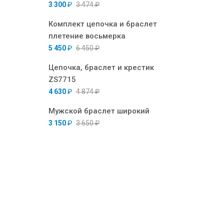
3 300
₽
3 474
₽
Комплект цепочка и браслет
плетение восьмерка
5 450
₽
6 450
₽
Цепочка, браслет и крестик
ZS7715
4 630
₽
4 874
₽
Мужской браслет широкий
3 150
₽
3 650
₽