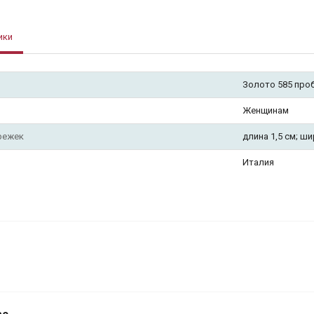
ики
Золото 585 про
Женщинам
режек
длина 1,5 см; ши
Италия
Комплект серьги с ко
SZ8137