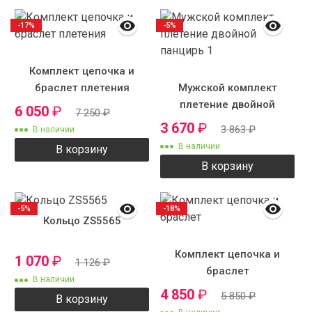
-17%
-5%
Комплект цепочка и
браслет плетения
Мужской комплект
"бисмарк" с крестиком
плетение двойной
6 050
₽
7 250
₽
№4-3
панцирь 1
3 670
₽
3 863
₽
В наличии
В наличии
В корзину
В корзину
-5%
-18%
Кольцо ZS5565
Комплект цепочка и
1 070
₽
1 126
₽
браслет
В наличии
4 850
₽
5 850
₽
В корзину