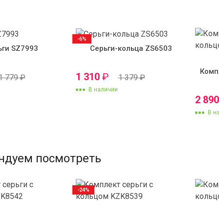
-6%
ьги SZ7993
Серьги-кольца ZS6503
Комп
1 310
₽
1 779
₽
1 379
₽
В наличии
2 89
В н
ндуем посмотреть
-24%