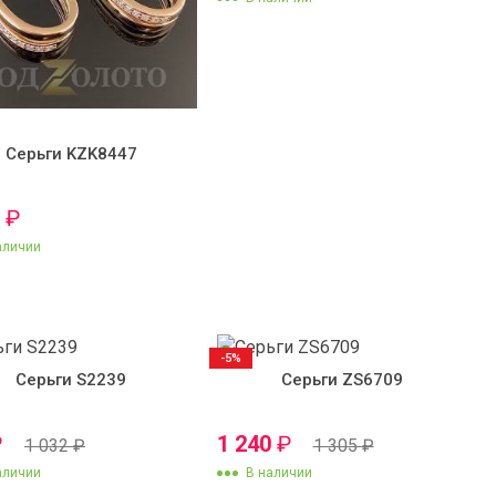
Серьги KZK8447
0
₽
аличии
-5%
Серьги S2239
Серьги ZS6709
₽
1 240
₽
1 032
₽
1 305
₽
аличии
В наличии