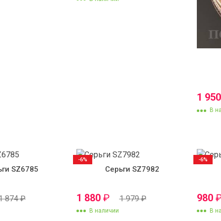
1 95
В н
-6%
-6%
ьги SZ6785
Серьги SZ7982
1 880
₽
980
1 874
₽
1 979
₽
В наличии
В н