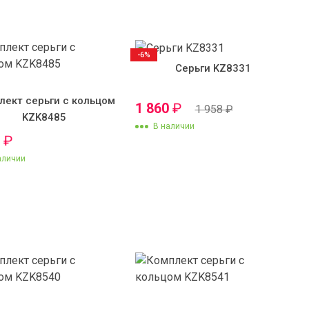
-6%
Серьги KZ8331
лект серьги с кольцом
1 860
₽
1 958
₽
KZK8485
В наличии
0
₽
аличии