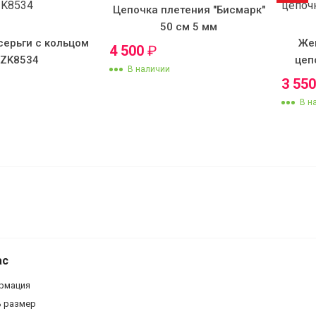
Цепочка плетения "Бисмарк"
50 см 5 мм
серьги с кольцом
Же
4 500
₽
KZK8534
цеп
В наличии
3 55
В н
Кулон с цепочкой 12
ас
рмация
ь размер