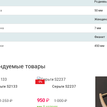
Родиевы
на
50 мм
Женщин
она
7 мм
Фианит
чки
450 мм
ндуемые товары
-5%
ьги S2133
Серьги S2237
950
₽
1 253
₽
1 000
₽
В наличии