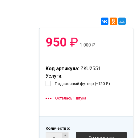
950
₽
1 000
₽
Код артикула:
ZKU2551
Услуги:
Подарочный футляр (+
120
₽
)
Осталась 1 штука
Количество: