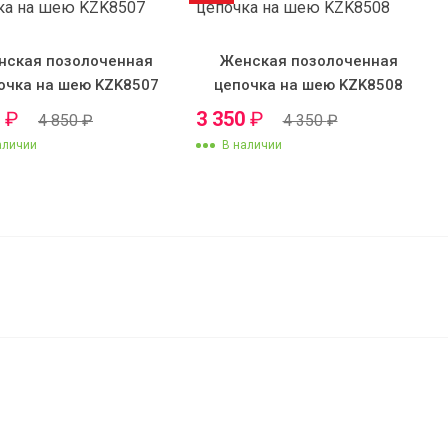
нская позолоченная
Женская позолоченная
очка на шею KZK8507
цепочка на шею KZK8508
0
₽
3 350
₽
4 850
₽
4 350
₽
аличии
В наличии
1 000
₽
В корзину
950
₽