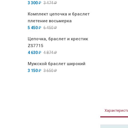
3 300
₽
3 474
₽
Комплект цепочка и браслет
плетение восьмерка
5 450
₽
6 450
₽
Цепочка, браслет и крестик
ZS7715
4 630
₽
4 874
₽
Мужской браслет широкий
3 150
₽
3 650
₽
Характерист