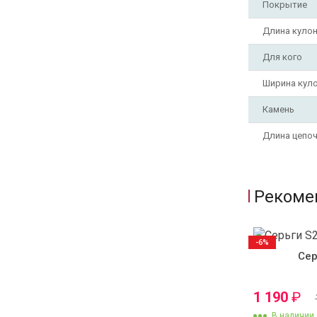
Покрытие
Длина куло
Для кого
Ширина кул
Камень
Длина цепо
Рекоме
-6%
Сер
1 190
₽
В наличии