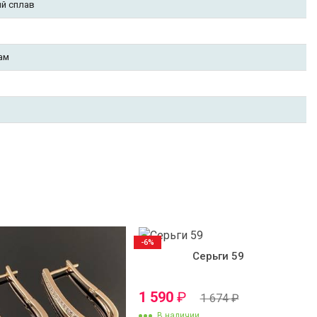
й сплав
ам
-6%
Серьги 59
1 590
₽
1 674
₽
В наличии