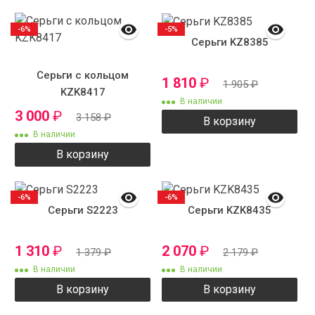
-6%
-5%
Серьги KZ8385
Серьги с кольцом
1 810
₽
1 905
₽
KZK8417
В наличии
3 000
₽
3 158
₽
В корзину
В наличии
В корзину
-6%
-6%
Серьги S2223
Серьги KZK8435
1 310
₽
2 070
₽
1 379
₽
2 179
₽
В наличии
В наличии
В корзину
В корзину