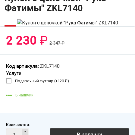
Фатимы" ZKL7140
-5%
2 230
₽
2 347
₽
Код артикула:
ZKL7140
Услуги:
Подарочный футляр (+
120
₽
)
В наличии
Количество:
В корзину