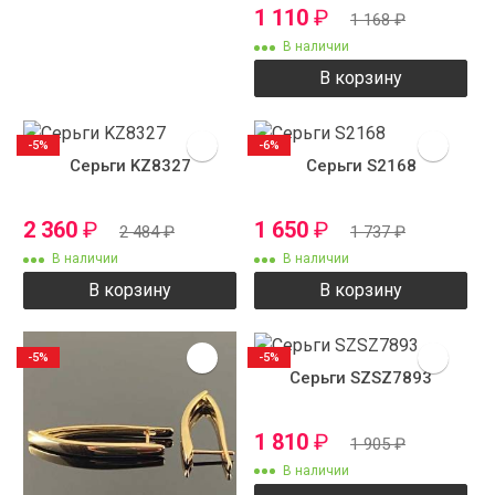
1 110
₽
1 168
₽
В наличии
В корзину
-5%
-6%
Серьги KZ8327
Серьги S2168
2 360
₽
1 650
₽
2 484
₽
1 737
₽
В наличии
В наличии
В корзину
В корзину
-5%
-5%
Серьги SZSZ7893
1 810
₽
1 905
₽
В наличии