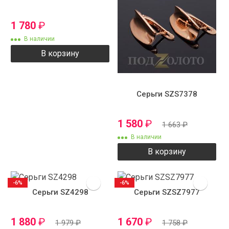
1 780
₽
В наличии
В корзину
Серьги SZS7378
1 580
₽
1 663
₽
В наличии
В корзину
-6%
-6%
Серьги SZ4298
Серьги SZSZ7977
1 880
₽
1 670
₽
1 979
₽
1 758
₽