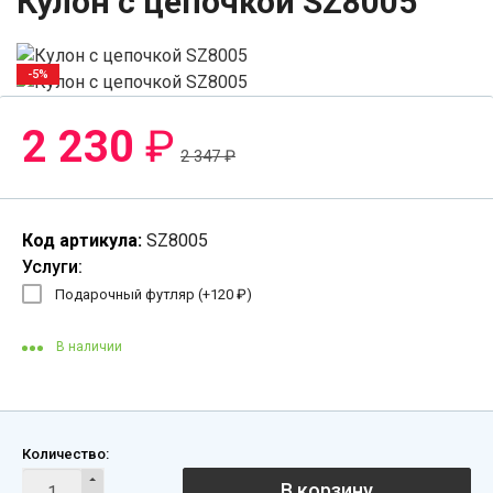
Кулон с цепочкой SZ8005
-5%
2 230
₽
2 347
₽
Код артикула:
SZ8005
Услуги:
Подарочный футляр (+
120
₽
)
В наличии
Количество:
В корзину