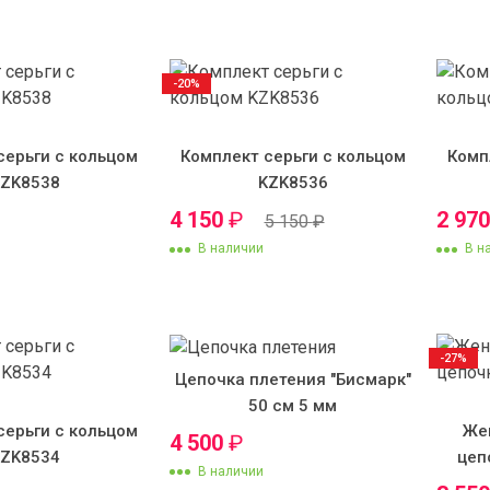
-20%
серьги с кольцом
Комплект серьги с кольцом
Комп
KZK8538
KZK8536
4 150
₽
2 97
5 150
₽
В наличии
В н
-27%
Цепочка плетения "Бисмарк"
50 см 5 мм
серьги с кольцом
Же
4 500
₽
KZK8534
цеп
В наличии