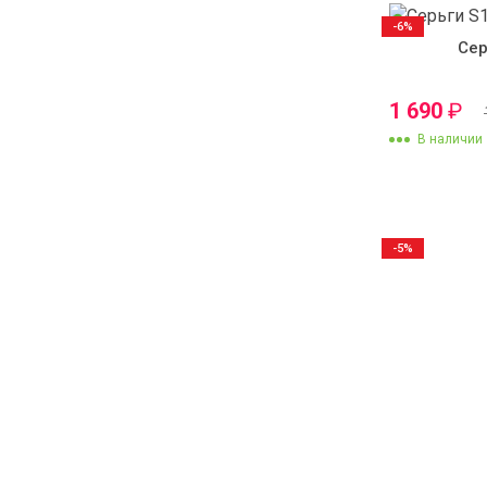
-6%
Сер
1 690
₽
В наличии
-5%