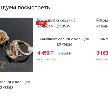
ндуем посмотреть
-24%
Комплект серьги с кольцом
Комп
KZK8539
4 450
₽
3 16
5 850
₽
В наличии
В н
серьги с кольцом
KZK8542