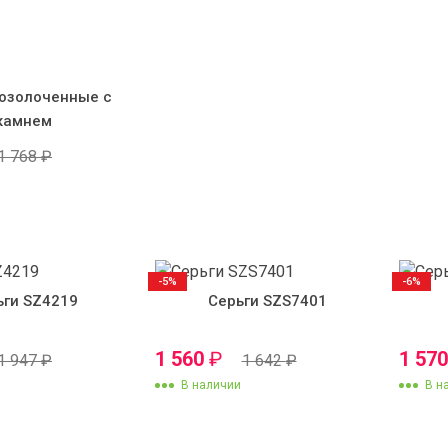
позолоченные с
камнем
1 768
₽
-5%
-6%
ьги SZ4219
Серьги SZS7401
1 560
₽
1 57
1 947
₽
1 642
₽
В наличии
В н