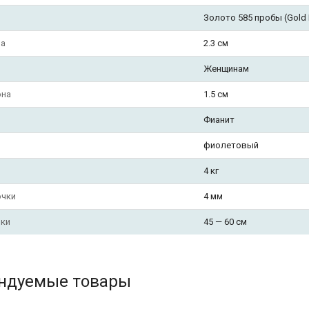
Золото 585 пробы (Gold F
на
2.3 см
Женщинам
она
1.5 см
Фианит
фиолетовый
4 кг
очки
4 мм
чки
45 — 60 см
ндуемые товары