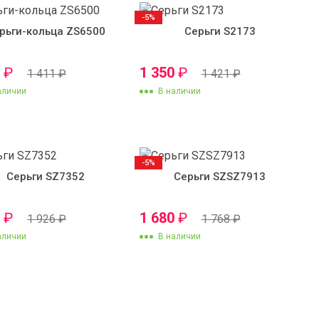
-5%
рьги-кольца ZS6500
Серьги S2173
0
₽
1 350
₽
1 411
₽
1 421
₽
аличии
В наличии
-5%
Серьги SZ7352
Серьги SZSZ7913
0
₽
1 680
₽
1 926
₽
1 768
₽
аличии
В наличии