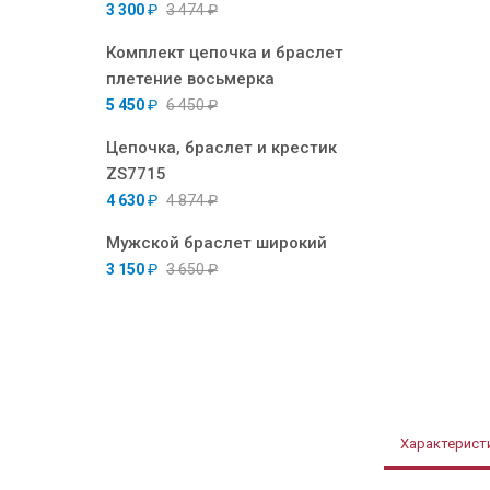
3 300
₽
3 474
₽
Комплект цепочка и браслет
плетение восьмерка
5 450
₽
6 450
₽
Цепочка, браслет и крестик
ZS7715
4 630
₽
4 874
₽
Мужской браслет широкий
3 150
₽
3 650
₽
Характерист