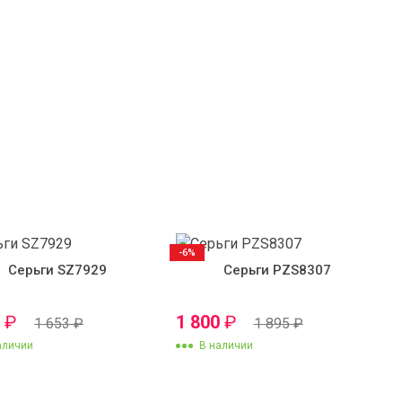
-6%
Серьги SZ7929
Серьги PZS8307
0
₽
1 800
₽
1 653
₽
1 895
₽
аличии
В наличии