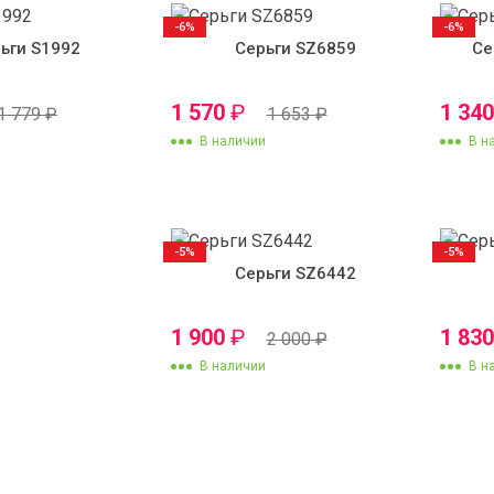
-6%
-6%
ьги S1992
Серьги SZ6859
Се
1 570
₽
1 34
1 779
₽
1 653
₽
В наличии
В н
-5%
-5%
Серьги SZ6442
1 900
₽
1 83
2 000
₽
В наличии
В н