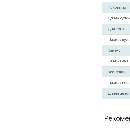
Покрытие
Длина куло
Для кого
Ширина кул
Камень
Цвет камня
Вес кулона
ширина цеп
Длина цепо
Рекоме