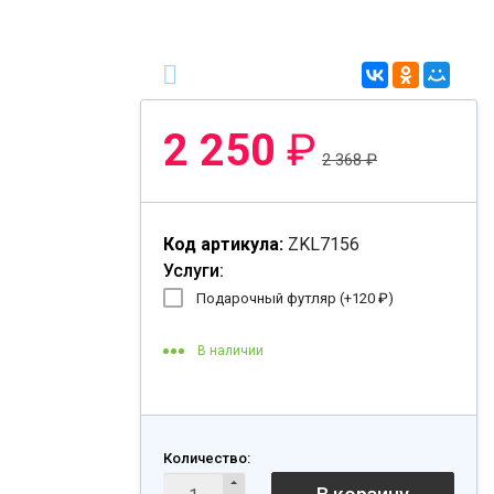
2 250
₽
2 368
₽
Код артикула:
ZKL7156
Услуги:
Подарочный футляр (+
120
₽
)
В наличии
Количество: