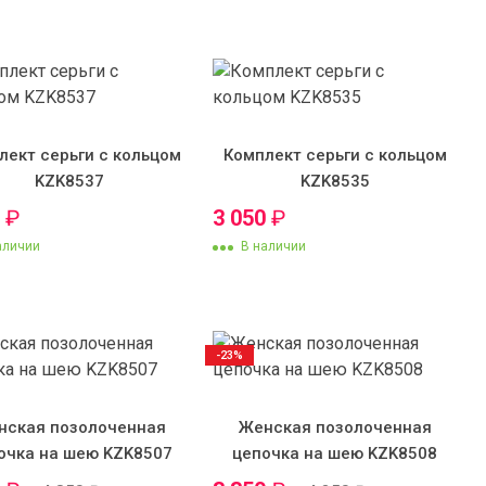
лект серьги с кольцом
Комплект серьги с кольцом
KZK8537
KZK8535
0
₽
3 050
₽
аличии
В наличии
-23%
нская позолоченная
Женская позолоченная
очка на шею KZK8507
цепочка на шею KZK8508