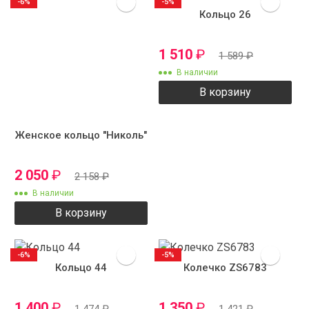
-6%
-5%
Кольцо 26
1 510
₽
1 589
₽
В наличии
В корзину
Женское кольцо "Николь"
2 050
₽
2 158
₽
В наличии
В корзину
-6%
-5%
Кольцо 44
Колечко ZS6783
1 400
₽
1 350
₽
1 474
₽
1 421
₽