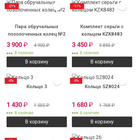
-21%
-11%
Пара обручальных
Комплект серьги с
позолоченных колец №2
кольцом KZK8483
3 900
₽
3 450
₽
4 900
₽
3 850
₽
В наличии
В наличии
В корзину
В корзину
-5%
-5%
Кольцо 3
Кольцо SZ8024
1 430
₽
1 680
₽
1 505
₽
1 768
₽
В наличии
В наличии
В корзину
В корзину