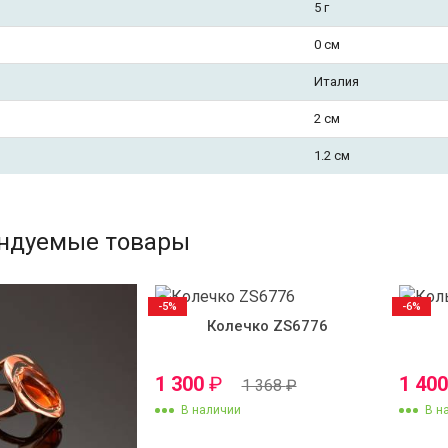
5 г
0 см
Италия
2 см
1.2 см
ндуемые товары
-5%
-6%
Колечко ZS6776
1 300
₽
1 40
1 368
₽
В наличии
В н