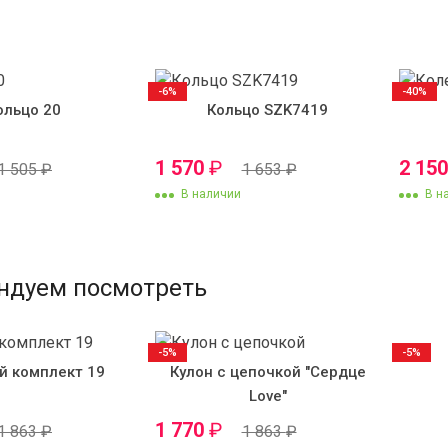
-6%
-40%
ольцо 20
Кольцо SZK7419
1 570
₽
2 15
1 505
₽
1 653
₽
В наличии
В н
ндуем посмотреть
-5%
-5%
й комплект 19
Кулон с цепочкой "Сердце
Love"
1 770
₽
1 863
₽
1 863
₽