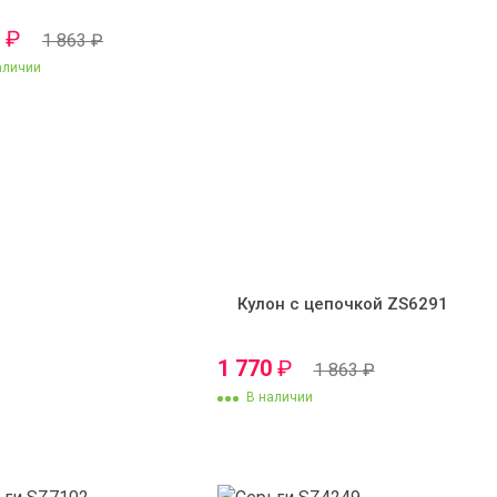
0
₽
1 863
₽
аличии
Кулон с цепочкой ZS6291
1 770
₽
1 863
₽
В наличии