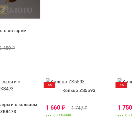
о с янтарем
2 450
₽
-5%
-5%
Кольцо ZS5593
серьги с кольцом
1 660
₽
1 75
1 747
₽
KZK8473
В наличии
В н