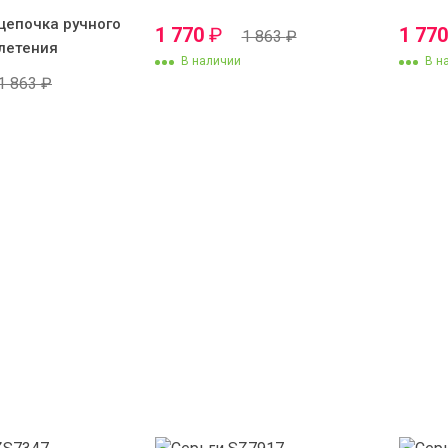
цепочка ручного
1 770
₽
1 77
1 863
₽
летения
В наличии
В н
1 863
₽