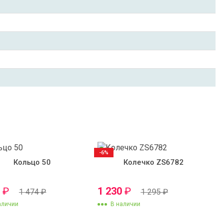
-6%
Кольцо 50
Колечко ZS6782
0
₽
1 230
₽
1 474
₽
1 295
₽
аличии
В наличии