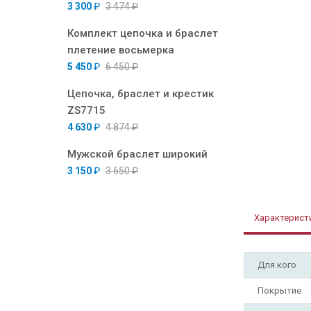
3 300
₽
3 474
₽
Комплект цепочка и браслет
плетение восьмерка
5 450
₽
6 450
₽
Цепочка, браслет и крестик
ZS7715
4 630
₽
4 874
₽
Мужской браслет широкий
3 150
₽
3 650
₽
Характерист
Для кого
Покрытие