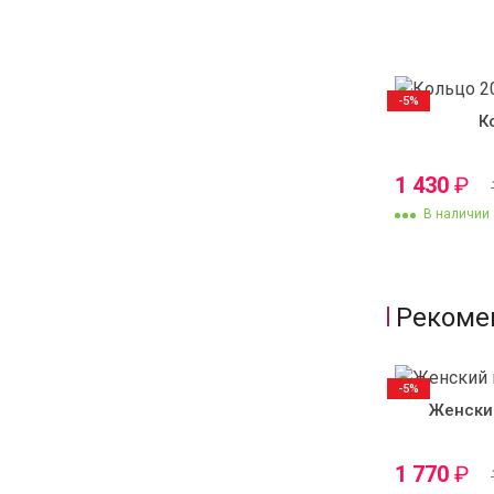
-5%
К
1 430
₽
В наличии
Рекоме
-5%
Женски
1 770
₽