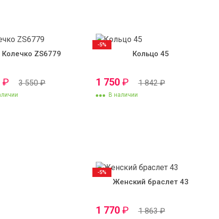
-5%
Колечко ZS6779
Кольцо 45
0
₽
1 750
₽
3 550
₽
1 842
₽
аличии
В наличии
-5%
Женский браслет 43
1 770
₽
1 863
₽