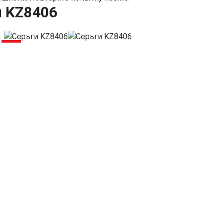
и KZ8406
-5%