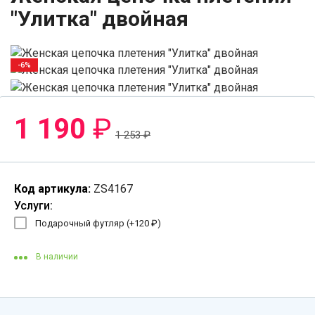
"Улитка" двойная
-6%
1 190
₽
1 253
₽
Код артикула:
ZS4167
Услуги:
Подарочный футляр (+
120
₽
)
В наличии