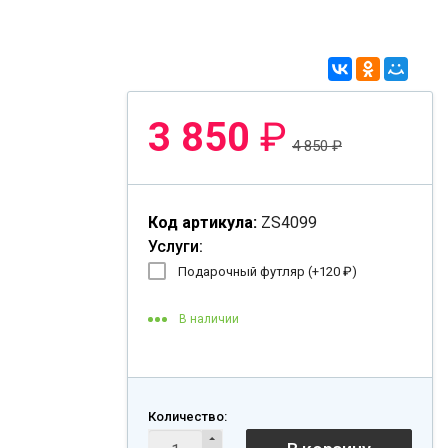
3 850
₽
4 850
₽
Код артикула:
ZS4099
Услуги:
Подарочный футляр (+
120
₽
)
В наличии
Количество: