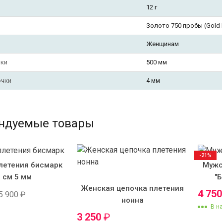
12 г
Золото 750 пробы (Gold F
Женщинам
чки
500 мм
очки
4 мм
ндуемые товары
-21%
летения бисмарк
Мужс
 см 5 мм
"
Женская цепочка плетения
4 75
5 900
₽
нонна
В н
3 250
₽