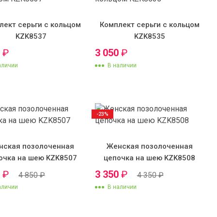
лект серьги с кольцом
Комплект серьги с кольцом
KZK8537
KZK8535
0
₽
3 050
₽
аличии
В наличии
-23%
нская позолоченная
Женская позолоченная
очка на шею KZK8507
цепочка на шею KZK8508
0
₽
3 350
₽
4 850
₽
4 350
₽
аличии
В наличии