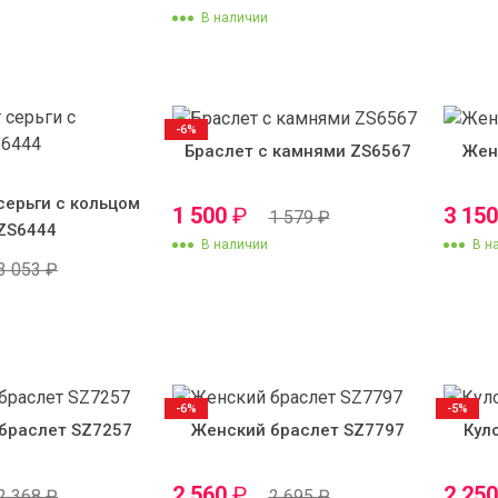
В наличии
-6%
Браслет с камнями ZS6567
Жен
серьги с кольцом
1 500
₽
3 15
1 579
₽
ZS6444
В наличии
В н
3 053
₽
-6%
-5%
браслет SZ7257
Женский браслет SZ7797
Кул
2 560
₽
2 25
2 368
₽
2 695
₽