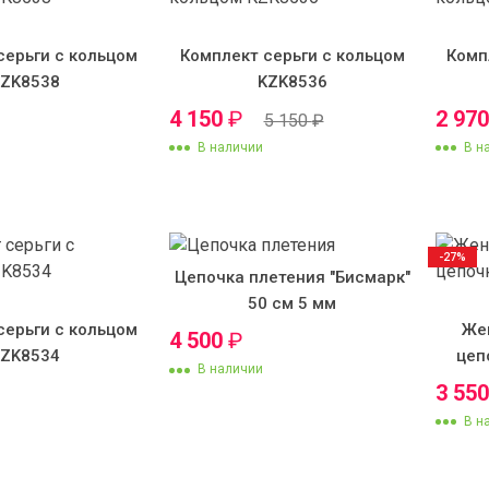
серьги с кольцом
Комплект серьги с кольцом
Комп
KZK8538
KZK8536
4 150
₽
2 97
5 150
₽
В наличии
В н
-27%
Цепочка плетения "Бисмарк"
50 см 5 мм
серьги с кольцом
Же
4 500
₽
KZK8534
цеп
В наличии
3 55
В н