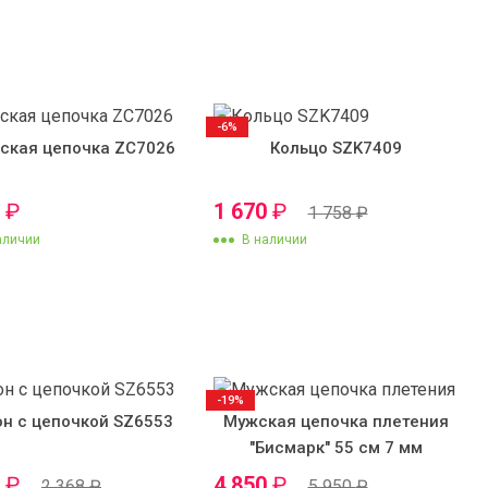
-6%
ская цепочка ZC7026
Кольцо SZK7409
0
₽
1 670
₽
1 758
₽
аличии
В наличии
-19%
он с цепочкой SZ6553
Мужская цепочка плетения
"Бисмарк" 55 см 7 мм
0
₽
4 850
₽
2 368
₽
5 950
₽