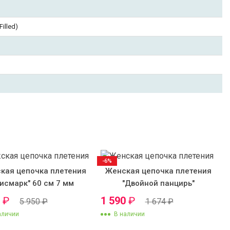
illed)
-6%
кая цепочка плетения
Женская цепочка плетения
Бисмарк" 60 см 7 мм
"Двойной панцирь"
0
₽
1 590
₽
5 950
₽
1 674
₽
аличии
В наличии