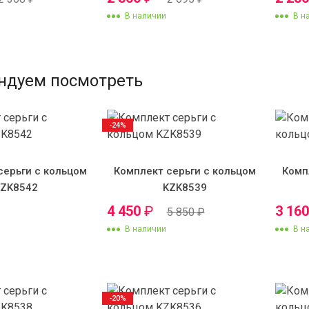
В наличии
В н
ндуем посмотреть
-24%
серьги с кольцом
Комплект серьги с кольцом
Комп
KZK8542
KZK8539
4 450
₽
3 16
5 850
₽
В наличии
В н
-20%