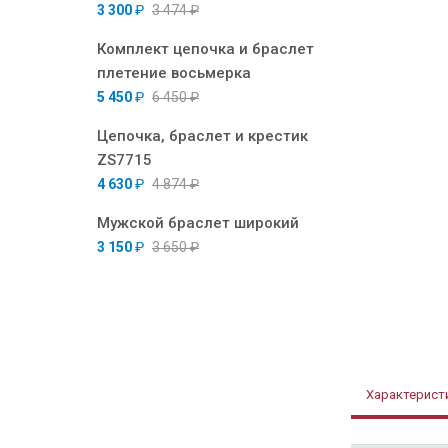
3 300
₽
3 474
₽
Комплект цепочка и браслет
плетение восьмерка
5 450
₽
6 450
₽
Цепочка, браслет и крестик
ZS7715
4 630
₽
4 874
₽
Мужской браслет широкий
3 150
₽
3 650
₽
Характерист