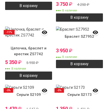
3 750
₽
4 250
₽
В корзину
В наличии
В корзину
-11%
Браслет SZ7952
Цепочка, браслет и
3 950
₽
крестик ZS7742
В наличии
5 350
₽
5 950
₽
В корзину
В наличии
В корзину
-5%
-5%
Серьги S2109
Серьги S2173
1 470
₽
1 350
₽