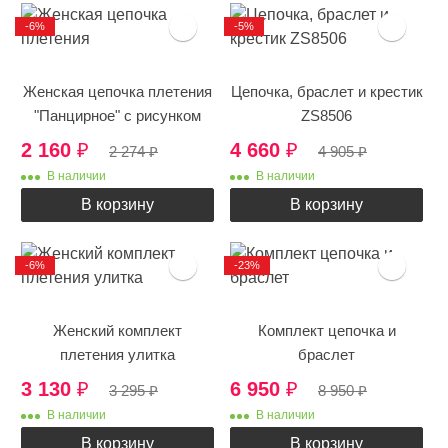
-6%
-5%
Женская цепочка плетения
Цепочка, браслет и крестик
"Панцирное" с рисунком
ZS8506
2 160
₽
4 660
₽
2 274
₽
4 905
₽
В наличии
В наличии
В корзину
В корзину
-6%
-23%
Женский комплект
Комплект цепочка и
плетения улитка
браслет
3 130
₽
6 950
₽
3 295
₽
8 950
₽
В наличии
В наличии
В корзину
В корзину