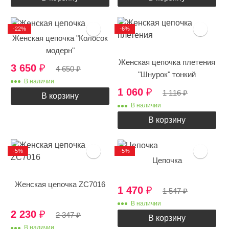
-22%
-6%
Женская цепочка "Колосок
модерн"
Женская цепочка плетения
3 650
₽
4 650
₽
"Шнурок" тонкий
В наличии
1 060
₽
1 116
₽
В корзину
В наличии
В корзину
-5%
-5%
Цепочка
Женская цепочка ZC7016
1 470
₽
1 547
₽
В наличии
2 230
₽
2 347
₽
В корзину
В наличии