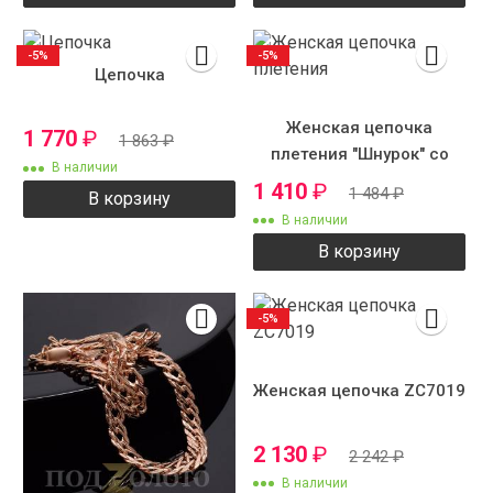
-5%
-5%
Цепочка
Женская цепочка
1 770
₽
1 863
₽
плетения "Шнурок" со
В наличии
вставками
1 410
₽
1 484
₽
В корзину
В наличии
В корзину
-5%
Женская цепочка ZC7019
2 130
₽
2 242
₽
В наличии