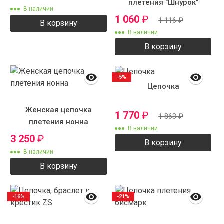
плетения "Шнурок"
В наличии
тонкий
1 060
₽
1 116
₽
В корзину
В наличии
В корзину
-5%
Цепочка
Женская цепочка
1 770
₽
1 863
₽
плетения нонна
В наличии
3 250
₽
В корзину
В наличии
В корзину
-16%
-21%