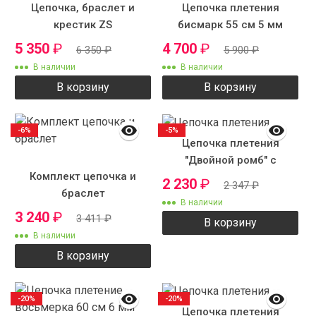
Цепочка, браслет и
Цепочка плетения
крестик ZS
бисмарк 55 см 5 мм
5 350
₽
4 700
₽
6 350
₽
5 900
₽
В наличии
В наличии
В корзину
В корзину
-6%
-5%
Цепочка плетения
"Двойной ромб" с
Комплект цепочка и
рисунком
2 230
₽
2 347
₽
браслет
В наличии
3 240
₽
3 411
₽
В корзину
В наличии
В корзину
-20%
-20%
Цепочка плетения