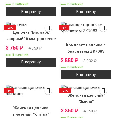
В наличии
В наличии
В корзину
В корзину
-23%
-6%
Цепочка "Бисмарк
якорный" 6 мм. родиевое
Комплект цепочка с
покрытие
3 750
₽
4 850
₽
браслетом ZK7083
В наличии
2 880
₽
3 032
₽
В корзину
В наличии
В корзину
-6%
-21%
Женская цепочка
"Эмили"
Женская цепочка
3 850
₽
4 850
₽
плетения "Улитка"
В наличии