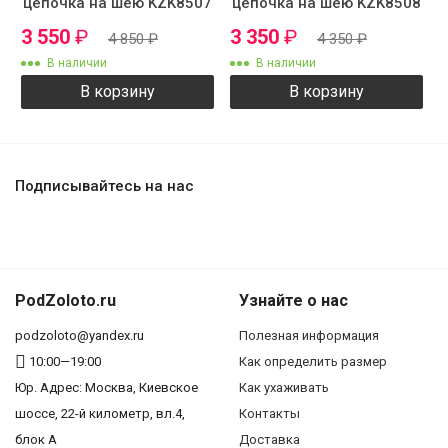
цепочка на шею KZK8507
цепочка на шею KZK8508
3 550
₽
3 350
₽
4 850
₽
4 350
₽
В наличии
В наличии
В корзину
В корзину
Подписывайтесь на нас
PodZoloto.ru
Узнайте о нас
podzoloto@yandex.ru
Полезная информация
10:00—19:00
Как определить размер
Юр. Адреc: Москва, Киевское
Как ухаживать
шоссе, 22-й километр, вл.4,
Контакты
блок А
Доставка