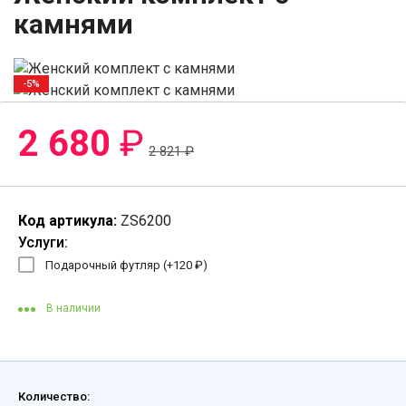
камнями
-5%
2 680
₽
2 821
₽
Код артикула:
ZS6200
Услуги:
Подарочный футляр (+
120
₽
)
В наличии
Количество: