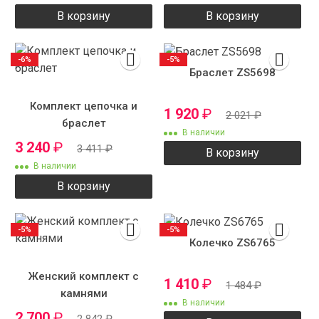
В корзину
В корзину
-6%
-5%
Браслет ZS5698
Комплект цепочка и
1 920
₽
2 021
₽
браслет
В наличии
3 240
₽
3 411
₽
В корзину
В наличии
В корзину
-5%
-5%
Колечко ZS6765
Женский комплект с
1 410
₽
1 484
₽
камнями
В наличии
2 700
₽