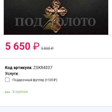
5 650
₽
5 850
₽
Код артикула:
ZSKR4337
Услуги:
Подарочный футляр (+
120
₽
)
В наличии