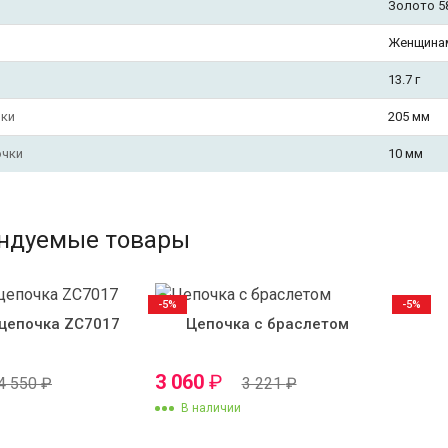
Золото 5
Женщина
13.7 г
чки
205 мм
очки
10 мм
ндуемые товары
-5%
-5%
цепочка ZC7017
Цепочка с браслетом
3 060
₽
4 550
₽
3 221
₽
В наличии