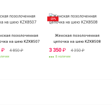
-23%
нская позолоченная
Женская позолоченная
очка на шею KZK8507
цепочка на шею KZK8508
0
₽
3 350
₽
4 850
₽
4 350
₽
аличии
В наличии
1 947
₽
В корзину
1 850
₽