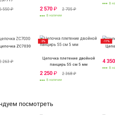
ZS7717
В н
2 570
₽
6 550
₽
2 705
₽
В наличии
-5%
-11%
цепочка ZC7030
Цепо
Цепочка плетение двойной
4 35
2 263
₽
панцирь 55 см 5 мм
В н
2 250
₽
2 368
₽
В наличии
ндуем посмотреть