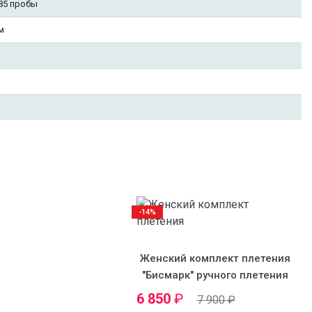
85 пробы
м
-14%
Женский комплект плетения
"Бисмарк" ручного плетения
6 850
₽
7 900
₽