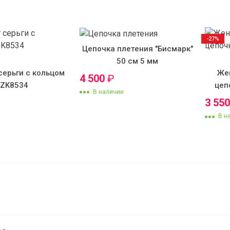
-27%
Цепочка плетения "Бисмарк"
50 см 5 мм
серьги с кольцом
Же
4 500
₽
KZK8534
цеп
В наличии
3 55
В н
Браслет ZS5695