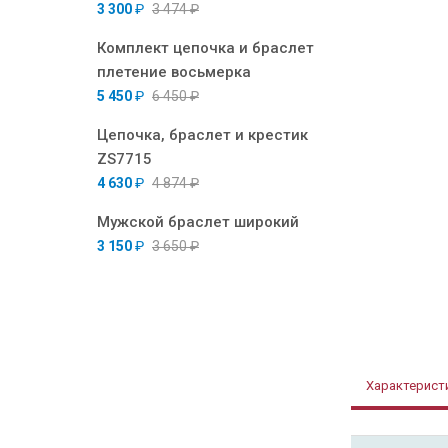
3 300
₽
3 474
₽
Комплект цепочка и браслет
плетение восьмерка
5 450
₽
6 450
₽
Цепочка, браслет и крестик
ZS7715
4 630
₽
4 874
₽
Мужской браслет широкий
3 150
₽
3 650
₽
Характерист