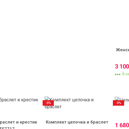
Женск
3 10
В н
-5%
-5%
раслет и крестик
Комплект цепочка и браслет
1 68