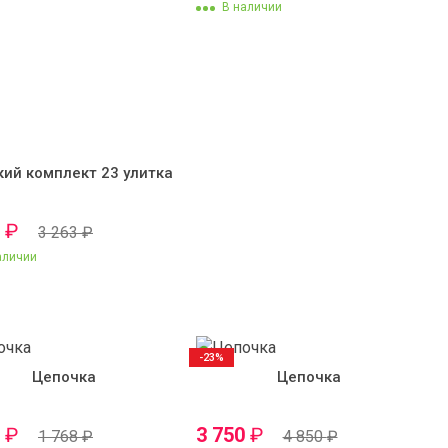
В наличии
ий комплект 23 улитка
0
₽
3 263
₽
аличии
-23%
Цепочка
Цепочка
0
₽
3 750
₽
1 768
₽
4 850
₽