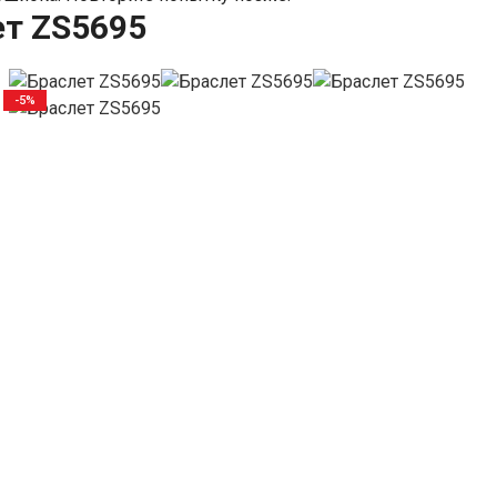
ет ZS5695
-5%