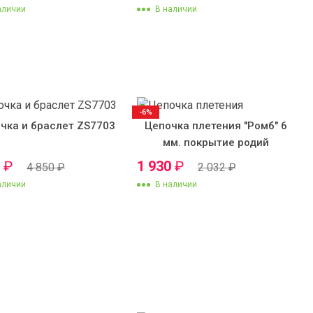
аличии
В наличии
-6%
чка и браслет ZS7703
Цепочка плетения "Ромб" 6
мм. покрытие родий
0
₽
1 930
₽
4 850
₽
2 032
₽
аличии
В наличии