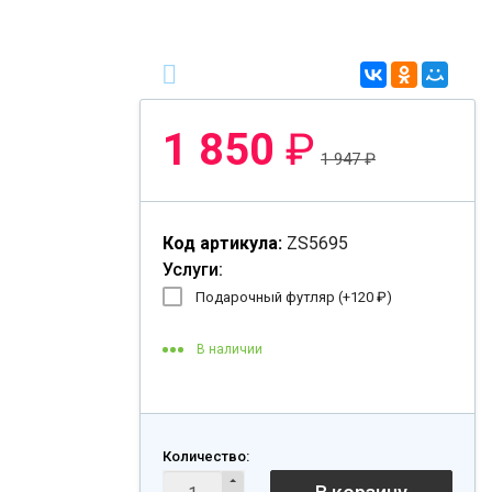
1 850
₽
1 947
₽
Код артикула:
ZS5695
Услуги:
Подарочный футляр (+
120
₽
)
В наличии
Количество: