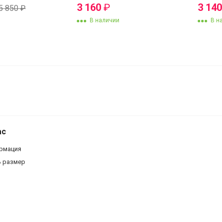
3 160
₽
3 14
5 850
₽
В наличии
В н
Браслет ZS6263
ас
рмация
ь размер