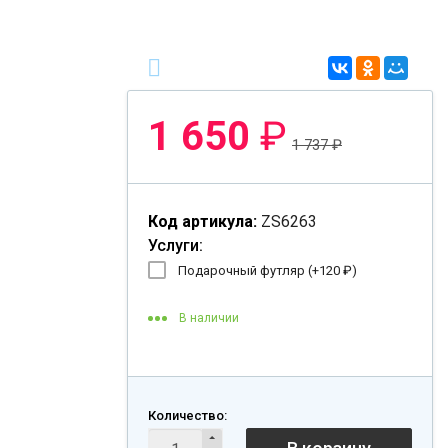
1 650
₽
1 737
₽
Код артикула:
ZS6263
Услуги:
Подарочный футляр (+
120
₽
)
В наличии
Количество: