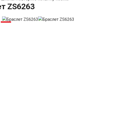
ет ZS6263
-6%