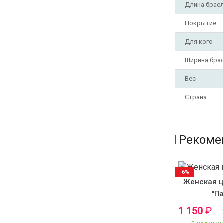
Длина брас
Покрытие
Для кого
Ширина бра
Вес
Страна
Рекоме
-6%
Женская ц
"П
1 150
₽