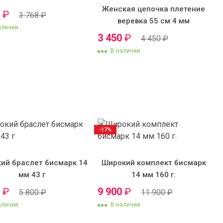
Женская цепочка плетение
0
₽
3 768
₽
веревка 55 см 4 мм
аличии
3 450
₽
4 450
₽
В наличии
-17%
ий браслет бисмарк 14
Широкий комплект бисмарк
мм 43 г
14 мм 160 г.
0
₽
9 900
₽
5 800
₽
11 900
₽
аличии
В наличии