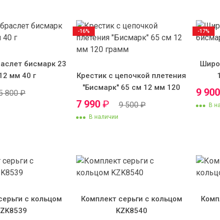
-16%
-17%
аслет бисмарк 23
Широ
12 мм 40 г
Крестик с цепочкой плетения
"Бисмарк" 65 см 12 мм 120
9 90
5 800
₽
грамм
7 990
₽
9 500
₽
В н
В наличии
серьги с кольцом
Комплект серьги с кольцом
Комп
KZK8539
KZK8540