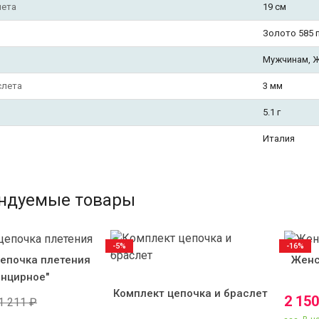
лета
19 см
Золото 585 
Мужчинам, 
слета
3 мм
5.1 г
Италия
ндуемые товары
-5%
-16%
епочка плетения
Женс
анцирное"
Комплект цепочка и браслет
2 15
1 211
₽