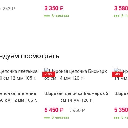
3 350
₽
3 58
2 242
₽
В наличии
В н
ндуем посмотреть
-19%
-8%
епочка плетения
Широкая цепочка Бисмарк 65
Широк
60 см 12 мм 105 г.
см 14 мм 120 г.
6 450
₽
5 35
7 950
₽
В наличии
В н