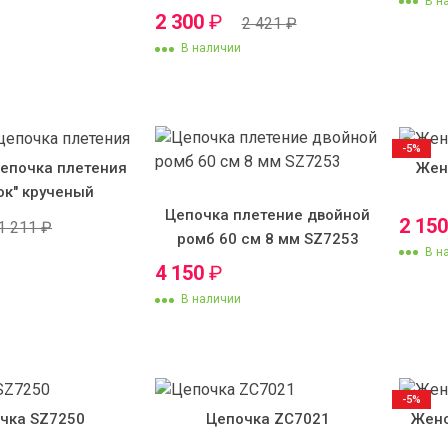
В н
2 300
₽
2 421
₽
В наличии
-5%
епочка плетения
Жен
ок" крученый
Цепочка плетение двойной
2 15
1 211
₽
ромб 60 см 8 мм SZ7253
В н
4 150
₽
В наличии
-5%
чка SZ7250
Цепочка ZC7021
Женс