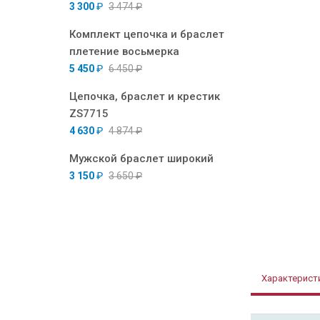
3 300
₽
3 474
₽
Комплект цепочка и браслет
плетение восьмерка
5 450
₽
6 450
₽
Цепочка, браслет и крестик
ZS7715
4 630
₽
4 874
₽
Мужской браслет широкий
3 150
₽
3 650
₽
Характерист