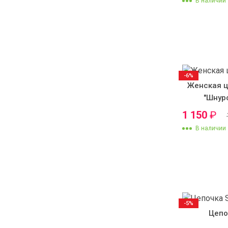
В наличии
-6%
Женская ц
"Шнур
1 150
₽
В наличии
-5%
Цепо