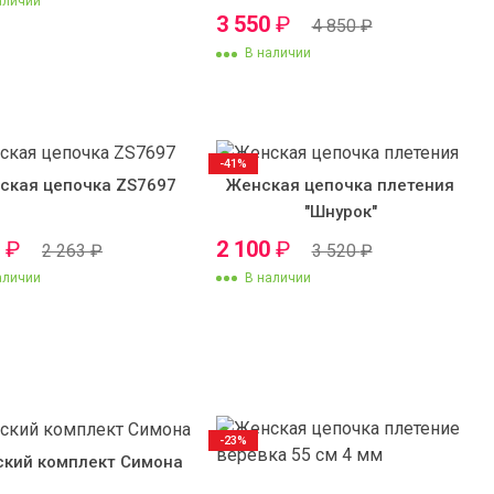
аличии
3 550
₽
4 850
₽
В наличии
-41%
ская цепочка ZS7697
Женская цепочка плетения
"Шнурок"
0
₽
2 100
₽
2 263
₽
3 520
₽
аличии
В наличии
-23%
кий комплект Симона