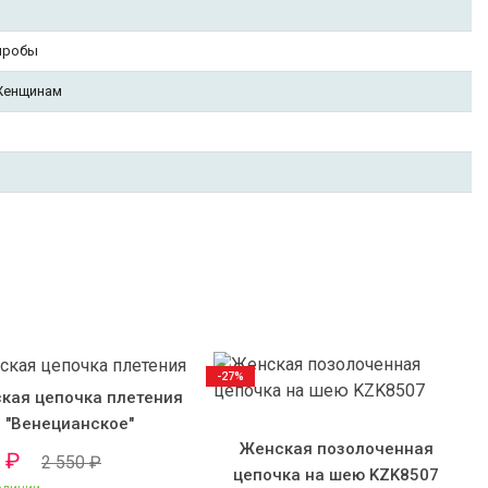
пробы
Женщинам
-27%
кая цепочка плетения
"Венецианское"
Женская позолоченная
0
₽
2 550
₽
цепочка на шею KZK8507