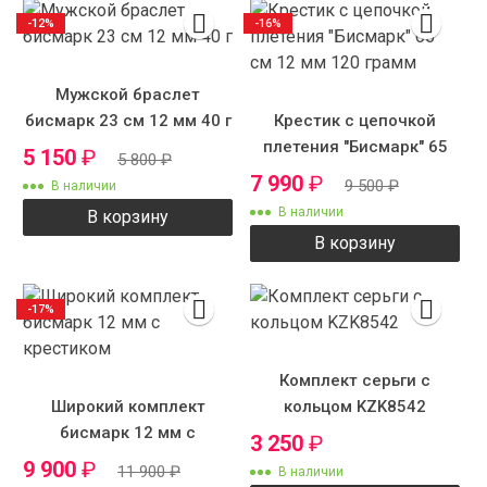
-12%
-16%
Мужской браслет
бисмарк 23 см 12 мм 40 г
Крестик с цепочкой
плетения "Бисмарк" 65
5 150
₽
5 800
₽
см 12 мм 120 грамм
7 990
₽
9 500
₽
В наличии
В наличии
В корзину
В корзину
-17%
Комплект серьги с
Широкий комплект
кольцом KZK8542
бисмарк 12 мм с
3 250
₽
крестиком
9 900
₽
11 900
₽
В наличии