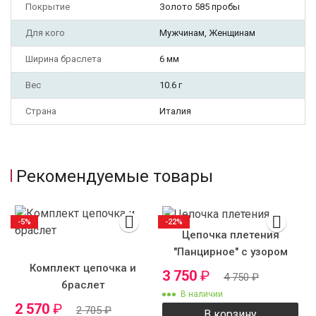
Покрытие
Золото 585 пробы
Для кого
Мужчинам, Женщинам
Ширина браслета
6 мм
Вес
10.6 г
Страна
Италия
Рекомендуемые товары
-5%
-22%
Цепочка плетения
"Панцирное" с узором
Комплект цепочка и
3 750
₽
4 750
₽
браслет
В наличии
2 570
₽
2 705
₽
В корзину