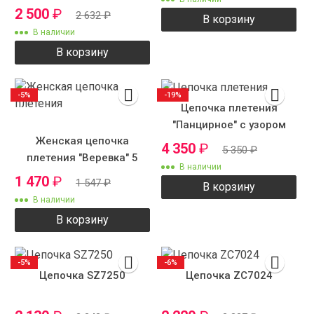
2 500
₽
2 632
₽
В корзину
В наличии
В корзину
-5%
-19%
Цепочка плетения
"Панцирное" с узором
Женская цепочка
7мм.
4 350
₽
5 350
₽
плетения "Веревка" 5
В наличии
1 470
₽
1 547
₽
В корзину
В наличии
В корзину
-5%
-6%
Цепочка SZ7250
Цепочка ZC7024