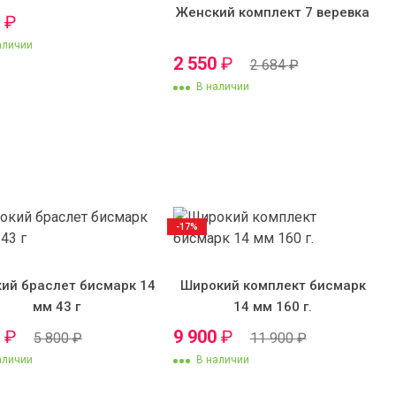
Женский комплект 7 веревка
0
₽
аличии
2 550
₽
2 684
₽
В наличии
-17%
ий браслет бисмарк 14
Широкий комплект бисмарк
мм 43 г
14 мм 160 г.
0
₽
9 900
₽
5 800
₽
11 900
₽
аличии
В наличии