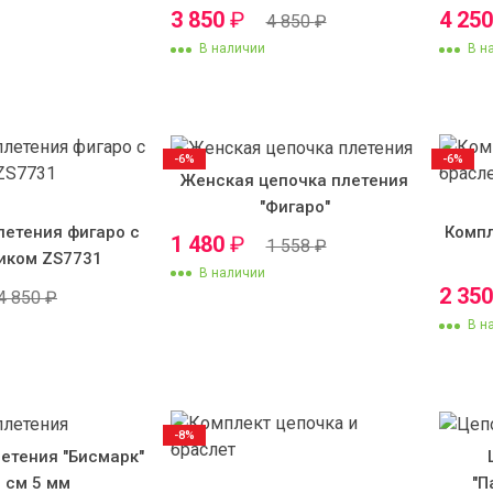
3 850
₽
4 25
4 850
₽
В наличии
В н
-6%
-6%
Женская цепочка плетения
"Фигаро"
летения фигаро с
Компл
1 480
₽
1 558
₽
иком ZS7731
В наличии
2 35
4 850
₽
В н
-8%
етения "Бисмарк"
 см 5 мм
"П