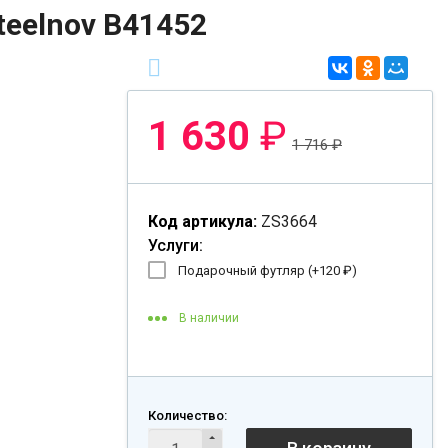
eelnov B41452
1 630
₽
1 716
₽
Код артикула:
ZS3664
Услуги:
Подарочный футляр (+
120
₽
)
В наличии
Количество: