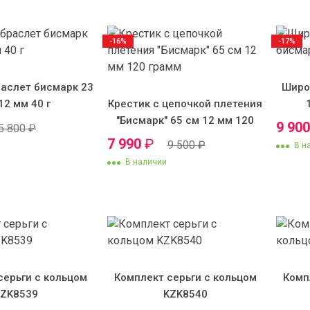
-16%
-17%
аслет бисмарк 23
Широ
12 мм 40 г
Крестик с цепочкой плетения
"Бисмарк" 65 см 12 мм 120
9 90
5 800
₽
грамм
7 990
₽
9 500
₽
В н
В наличии
серьги с кольцом
Комплект серьги с кольцом
Комп
KZK8539
KZK8540