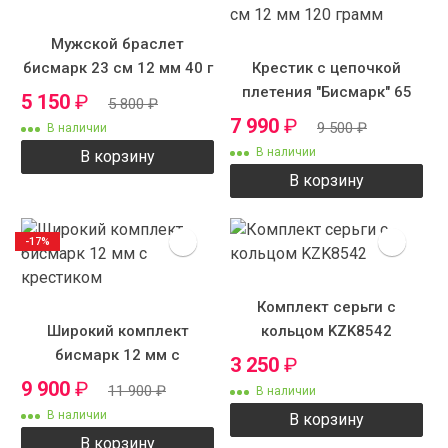
Мужской браслет
бисмарк 23 см 12 мм 40 г
Крестик с цепочкой
плетения "Бисмарк" 65
5 150
₽
5 800
₽
см 12 мм 120 грамм
7 990
₽
9 500
₽
В наличии
В наличии
В корзину
В корзину
-17%
Комплект серьги с
Широкий комплект
кольцом KZK8542
бисмарк 12 мм с
3 250
₽
крестиком
9 900
₽
11 900
₽
В наличии
В наличии
В корзину
В корзину