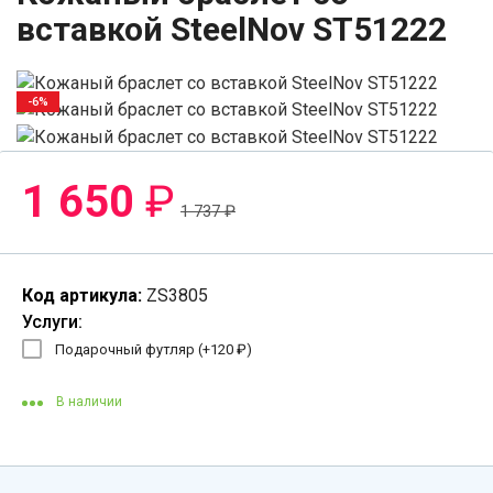
вставкой SteelNov ST51222
-6%
1 650
₽
1 737
₽
Код артикула:
ZS3805
Услуги:
Подарочный футляр (+
120
₽
)
В наличии