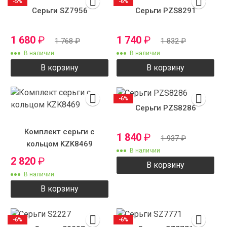
-5%
-6%
Серьги SZ7956
Серьги PZS8291
1 680
₽
1 740
₽
1 768
₽
1 832
₽
В наличии
В наличии
В корзину
В корзину
-6%
Серьги PZS8286
Комплект серьги с
1 840
₽
1 937
₽
кольцом KZK8469
В наличии
2 820
₽
В корзину
В наличии
В корзину
-6%
-6%