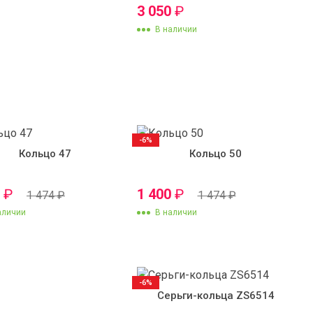
3 050
₽
В наличии
-6%
Кольцо 47
Кольцо 50
0
₽
1 400
₽
1 474
₽
1 474
₽
аличии
В наличии
-6%
Серьги-кольца ZS6514