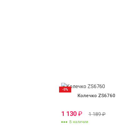
-5%
Колечко ZS6760
1 130
₽
1 189
₽
В наличии