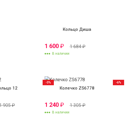
Кольцо Диша
1 600
₽
1 684
₽
В наличии
-5%
-6%
ольцо 12
Колечко ZS6778
1 240
₽
1 905
₽
1 305
₽
В наличии