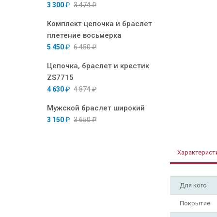
3 300
₽
3 474
₽
Комплект цепочка и браслет
плетение восьмерка
5 450
₽
6 450
₽
Цепочка, браслет и крестик
ZS7715
4 630
₽
4 874
₽
Мужской браслет широкий
3 150
₽
3 650
₽
Характерист
Для кого
Покрытие