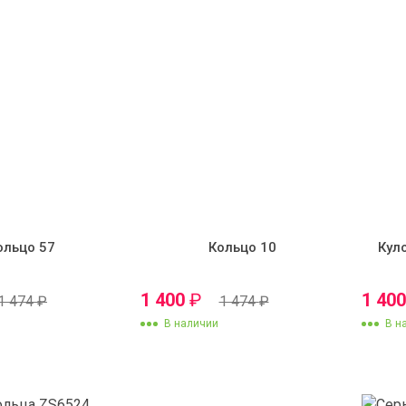
ольцо 57
Кольцо 10
Кул
1 400
₽
1 40
1 474
₽
1 474
₽
В наличии
В н