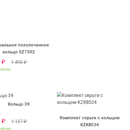
чальное позолоченное
кольцо SZ7302
0
₽
1 495
₽
аличии
Кольцо 39
Комплект серьги с кольцом
0
₽
1 137
₽
KZK8534
аличии