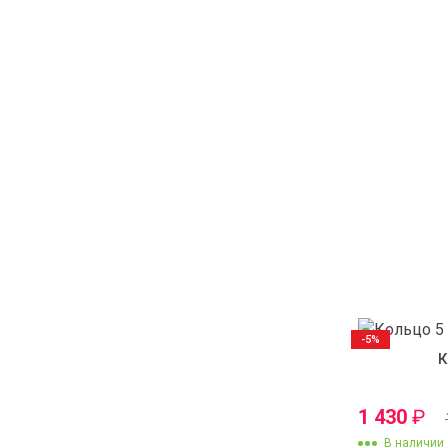
-5%
К
1 430
₽
В наличии