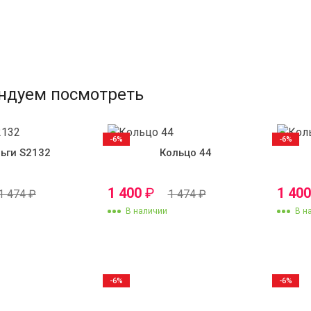
ндуем посмотреть
-6%
-6%
ьги S2132
Кольцо 44
1 400
₽
1 40
1 474
₽
1 474
₽
В наличии
В н
-6%
-6%