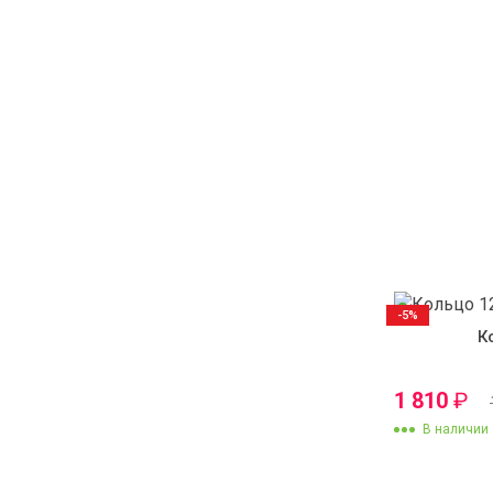
-5%
К
1 810
₽
В наличии