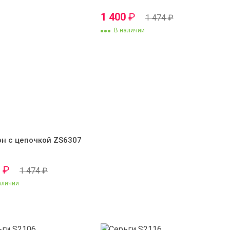
1 400
₽
1 474
₽
В наличии
он с цепочкой ZS6307
0
₽
1 474
₽
аличии