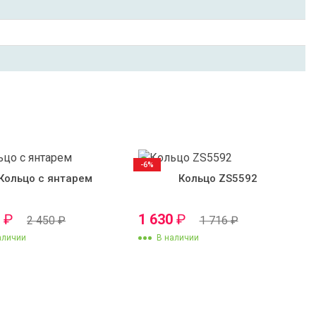
-6%
Кольцо с янтарем
Кольцо ZS5592
0
₽
1 630
₽
2 450
₽
1 716
₽
аличии
В наличии