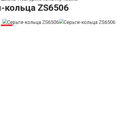
и-кольца ZS6506
-6%