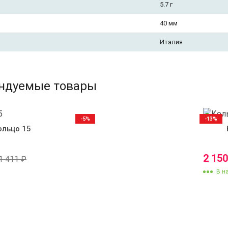
5.7 г
40 мм
Италия
ндуемые товары
-5%
-13%
ольцо 15
2 15
1 411
₽
В н