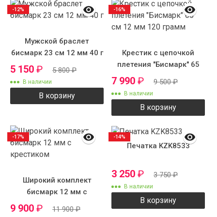
-12%
-16%
Мужской браслет
бисмарк 23 см 12 мм 40 г
Крестик с цепочкой
плетения "Бисмарк" 65
5 150
₽
5 800
₽
см 12 мм 120 грамм
7 990
₽
9 500
₽
В наличии
В наличии
В корзину
В корзину
-17%
-14%
Печатка KZK8533
3 250
₽
3 750
₽
Широкий комплект
В наличии
бисмарк 12 мм с
В корзину
крестиком
9 900
₽
11 900
₽