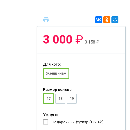
3 000
₽
3 158
₽
Для кого:
Женщинам
Размер кольца:
17
18
19
Услуги:
Подарочный футляр (+
120
₽
)