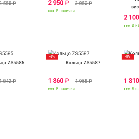
2 950
₽
2 558
₽
3 850
₽
ви
В наличии
2 10
В н
-6%
-5%
ьцо ZS5585
Кольцо ZS5587
1 860
₽
1 81
1 842
₽
1 958
₽
В наличии
В н
Комплект серьги с ко
ZS6376