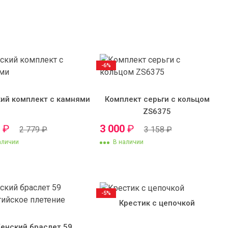
-6%
ий комплект с камнями
Комплект серьги с кольцом
ZS6375
0
₽
3 000
₽
2 779
₽
3 158
₽
аличии
В наличии
-5%
Крестик с цепочкой
енский браслет 59