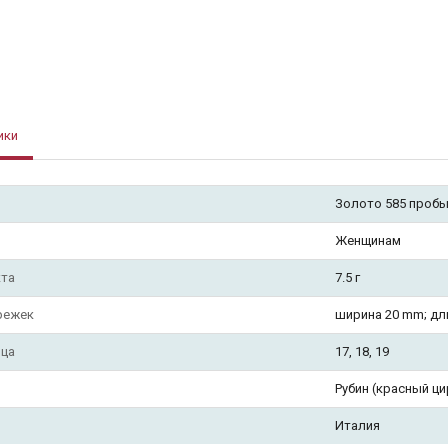
ики
Золото 585 проб
Женщинам
кта
7.5 г
режек
ширина 20 mm; дл
ьца
17, 18, 19
Рубин (красный ци
Италия