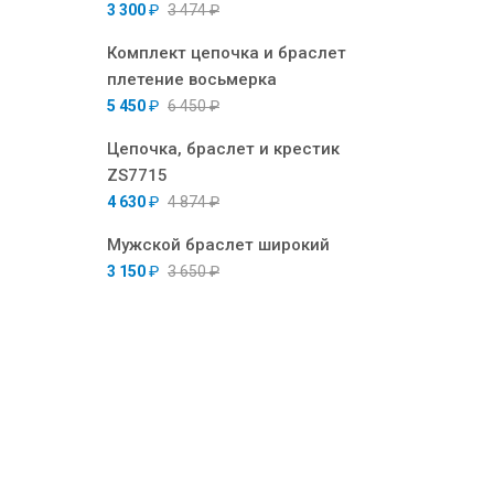
3 300
₽
3 474
₽
Комплект цепочка и браслет
плетение восьмерка
5 450
₽
6 450
₽
Цепочка, браслет и крестик
ZS7715
4 630
₽
4 874
₽
Мужской браслет широкий
3 150
₽
3 650
₽