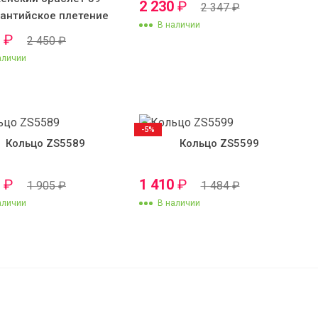
2 230
₽
2 347
₽
зантийское плетение
В наличии
0
₽
2 450
₽
аличии
-5%
Кольцо ZS5589
Кольцо ZS5599
0
₽
1 410
₽
1 905
₽
1 484
₽
аличии
В наличии
льцом
3 158
₽
В корзину
3 000
₽