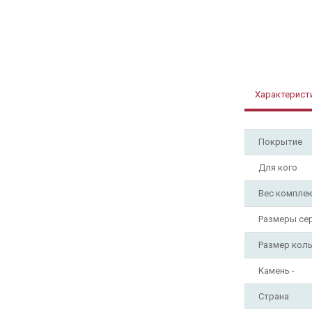
Характерист
Покрытие
Для кого
Вес компле
Размеры се
Размер кол
Камень -
Страна