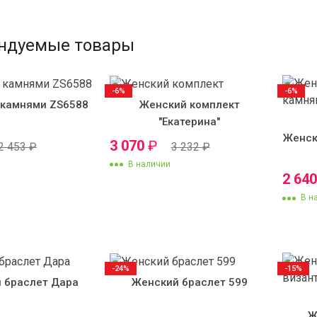
ндуемые товары
-6%
-6%
 камнями ZS6588
Женский комплект
"Екатерина"
Женск
3 070
₽
2 453
₽
3 232
₽
В наличии
2 64
В н
-24%
-15%
 браслет Дара
Женский браслет 599
Ж