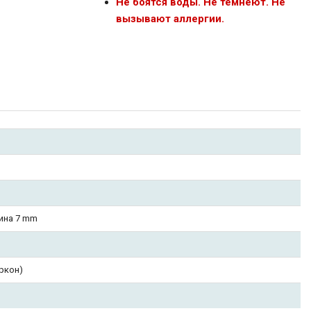
Не боятся воды. Не темнеют. Не
вызывают аллергии.
ы
ина 7 mm
ркон)