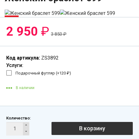
-24%
2 950
₽
3 850
₽
Код артикула:
ZS3892
Услуги:
Подарочный футляр (+
120
₽
)
В наличии
Количество:
В корзину