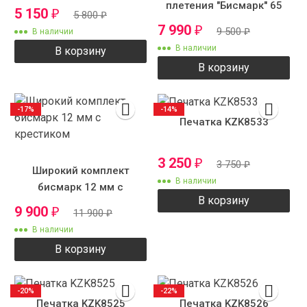
плетения "Бисмарк" 65
5 150
₽
5 800
₽
см 12 мм 120 грамм
7 990
₽
9 500
₽
В наличии
В наличии
В корзину
В корзину
-17%
-14%
Печатка KZK8533
3 250
₽
3 750
₽
Широкий комплект
В наличии
бисмарк 12 мм с
В корзину
крестиком
9 900
₽
11 900
₽
В наличии
В корзину
-20%
-22%
Печатка KZK8525
Печатка KZK8526