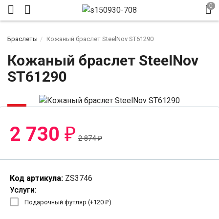
Браслеты
Кожаный браслет SteelNov ST61290
Кожаный браслет SteelNov
ST61290
-6%
2 730
₽
2 874
₽
Код артикула:
ZS3746
Услуги:
Подарочный футляр (+
120
₽
)