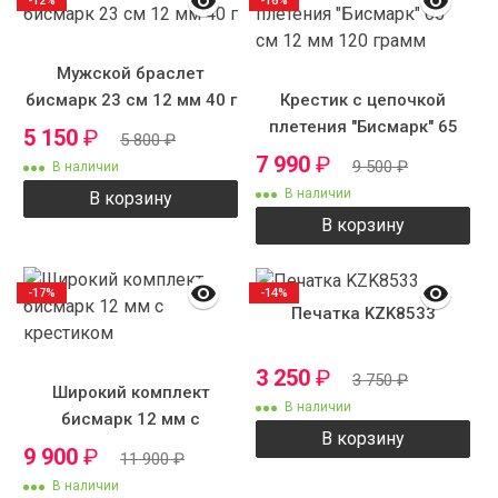
-12%
-16%
Мужской браслет
бисмарк 23 см 12 мм 40 г
Крестик с цепочкой
плетения "Бисмарк" 65
5 150
₽
5 800
₽
см 12 мм 120 грамм
7 990
₽
9 500
₽
В наличии
В наличии
В корзину
В корзину
-17%
-14%
Печатка KZK8533
3 250
₽
3 750
₽
Широкий комплект
В наличии
бисмарк 12 мм с
В корзину
крестиком
9 900
₽
11 900
₽
В наличии