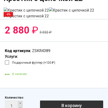
-6%
2 880
₽
3 032
₽
Код артикула:
ZSKR4389
Услуги:
Подарочный футляр (+
120
₽
)
В наличии
Количество:
В корзину