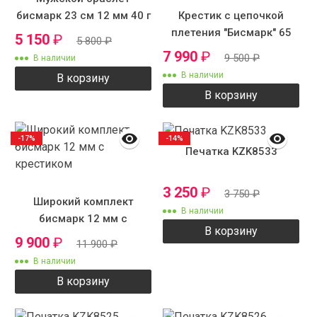
бисмарк 23 см 12 мм 40 г
Крестик с цепочкой
плетения "Бисмарк" 65
5 150
₽
5 800
₽
см 12 мм 120 грамм
7 990
₽
9 500
₽
В наличии
В наличии
В корзину
В корзину
-17%
-14%
Печатка KZK8533
3 250
₽
3 750
₽
Широкий комплект
В наличии
бисмарк 12 мм с
В корзину
крестиком
9 900
₽
11 900
₽
В наличии
В корзину