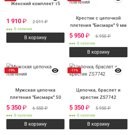
Женский комплект 15
Крестик с цепочкой
1 910
₽
2 011
₽
плетения "Бисмарк" 9 мм
В наличии
5 950
₽
6 950
₽
В корзину
В наличии
В корзину
-19%
-11%
Мужская цепочка
Цепочка, браслет и
плетения "Бисмарк" 50
крестик ZS7742
см 9 мм
5 350
₽
5 350
₽
6 550
₽
5 950
₽
В наличии
В наличии
В корзину
В корзину