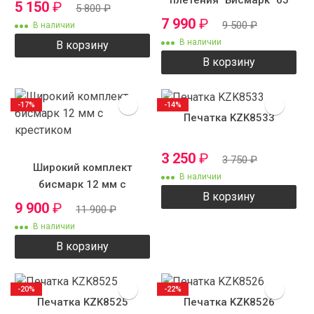
плетения "Бисмарк" 65
5 150
₽
5 800
₽
см 12 мм 120 грамм
7 990
₽
9 500
₽
В наличии
В наличии
В корзину
В корзину
-17%
-14%
Печатка KZK8533
3 250
₽
3 750
₽
Широкий комплект
В наличии
бисмарк 12 мм с
В корзину
крестиком
9 900
₽
11 900
₽
В наличии
В корзину
-20%
-22%
Печатка KZK8525
Печатка KZK8526